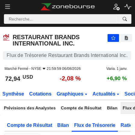
RESTAURANT BRANDS INTERNATIONAL INC.
72,94
$
-2,08 %
RESTAURANT BRANDS
INTERNATIONAL INC.
Flux de Trésorerie Restaurant Brands International Inc.
Marché Fermé -
NYSE
21:59:59 06/08/2026
Varia. 1 janv.
USD
-2,08 %
72,94
+6,90 %
Synthèse
Cotations
Graphiques
Actualités
Soci
Prévisions des Analystes
Compte de Résultat
Bilan
Flux d
Compte de Résultat
Bilan
Flux de Trésorerie
Ratios