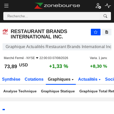
RESTAURANT BRANDS INTERNATIONAL INC.
73,89
$
+1,33 %
RESTAURANT BRANDS
INTERNATIONAL INC.
Graphique Actualités Restaurant Brands International Inc.
Marché Fermé -
NYSE
22:00:03 07/08/2026
Varia. 1 janv.
USD
+1,33 %
73,89
+8,30 %
Synthèse
Cotations
Graphiques
Actualités
Soci
Analyse Technique
Graphique Statique
Graphique Total Re