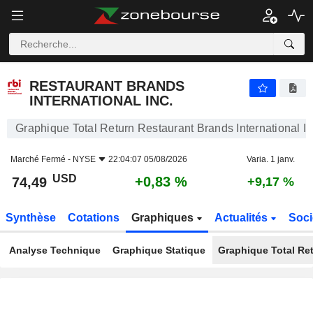
RESTAURANT BRANDS INTERNATIONAL INC.
74,49
$
+0,83 %
RESTAURANT BRANDS
INTERNATIONAL INC.
Graphique Total Return Restaurant Brands International In
Marché Fermé -
NYSE
22:04:07 05/08/2026
Varia. 1 janv.
USD
+0,83 %
74,49
+9,17 %
Synthèse
Cotations
Graphiques
Actualités
Soci
Analyse Technique
Graphique Statique
Graphique Total Re