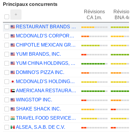
Principaux concurrents
Révisions
Révision
CA 1m.
BNA 4m
RESTAURANT BRANDS INTERNATIONAL INC.
MCDONALD'S CORPORATION
CHIPOTLE MEXICAN GRILL, INC.
YUM! BRANDS, INC.
YUM CHINA HOLDINGS, INC.
DOMINO'S PIZZA INC.
MCDONALD'S HOLDINGS COMPANY (JAPAN), LTD.
AMERICANA RESTAURANTS INTERNATIONAL PLC
WINGSTOP INC.
SHAKE SHACK INC.
TRAVEL FOOD SERVICES LIMITED
ALSEA, S.A.B. DE C.V.