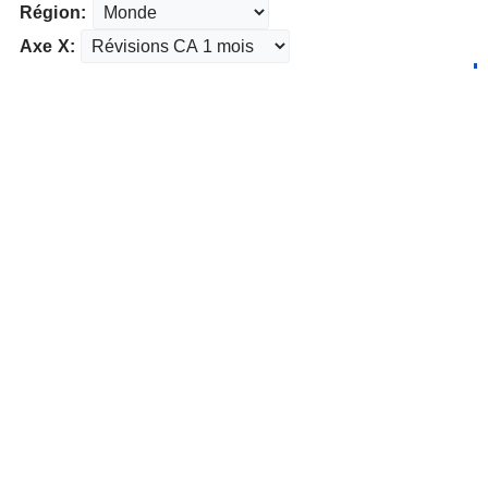
Région:
Axe X: