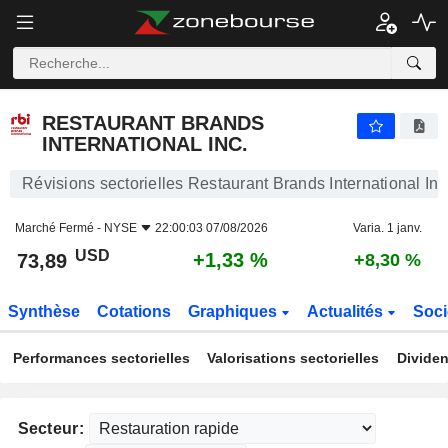
RESTAURANT BRANDS INTERNATIONAL INC.
73,89
$
+1,33 %
RESTAURANT BRANDS
INTERNATIONAL INC.
Révisions sectorielles Restaurant Brands International Inc
Marché Fermé -
NYSE
22:00:03 07/08/2026
Varia. 1 janv.
USD
+1,33 %
73,89
+8,30 %
Synthèse
Cotations
Graphiques
Actualités
Soci
Performances sectorielles
Valorisations sectorielles
Dividen
Secteur: