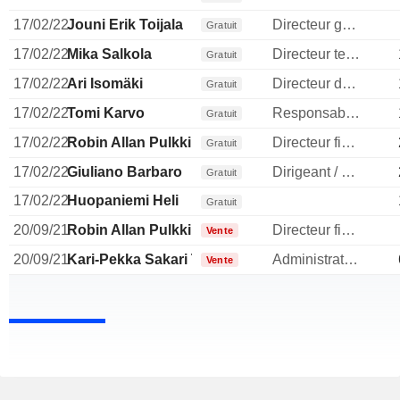
17/02/22
Jouni Erik Toijala
Directeur general
Gratuit
17/02/22
Mika Salkola
Directeur technique
Gratuit
17/02/22
Ari Isomäki
Directeur des operations
Gratuit
17/02/22
Tomi Karvo
Responsable ventes & marketing
Gratuit
17/02/22
Robin Allan Pulkkinen
Directeur financier
Gratuit
17/02/22
Giuliano Barbaro
Dirigeant / cadre principal
Gratuit
17/02/22
Huopaniemi Heli
Gratuit
20/09/21
Robin Allan Pulkkinen
Directeur financier
Vente
20/09/21
Kari-Pekka Sakari Tammela
Administrateur
Vente