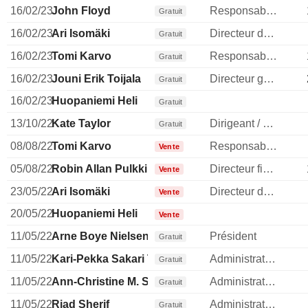
16/02/23
John Floyd
Responsable ventes & marketing
Gratuit
16/02/23
Ari Isomäki
Directeur des operations
Gratuit
16/02/23
Tomi Karvo
Responsable ventes & marketing
Gratuit
16/02/23
Jouni Erik Toijala
Directeur general
Gratuit
16/02/23
Huopaniemi Heli
Gratuit
13/10/22
Kate Taylor
Dirigeant / cadre principal
Gratuit
08/08/22
Tomi Karvo
Responsable ventes & marketing
Vente
05/08/22
Robin Allan Pulkkinen
Directeur financier
Vente
23/05/22
Ari Isomäki
Directeur des operations
Vente
20/05/22
Huopaniemi Heli
Vente
11/05/22
Arne Boye Nielsen
Président
Gratuit
11/05/22
Kari-Pekka Sakari Tammela
Administrateur
Gratuit
11/05/22
Ann-Christine M. Sundell
Administrateur
Gratuit
11/05/22
Riad Sherif
Administrateur
Gratuit