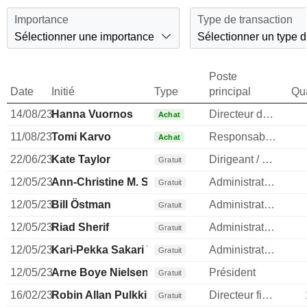
Importance
Type de transaction
Sélectionner une importance
Sélectionner un type d
Poste
Date
Initié
Type
principal
Qua
14/08/23
Hanna Vuornos
Directeur des ressources humaines
Achat
11/08/23
Tomi Karvo
Responsable ventes & marketing
Achat
22/06/23
Kate Taylor
Dirigeant / cadre principal
Gratuit
12/05/23
Ann-Christine M. Sundell
Administrateur
Gratuit
12/05/23
Bill Östman
Administrateur
Gratuit
12/05/23
Riad Sherif
Administrateur
Gratuit
12/05/23
Kari-Pekka Sakari Tammela
Administrateur
Gratuit
12/05/23
Arne Boye Nielsen
Président
Gratuit
16/02/23
Robin Allan Pulkkinen
Directeur financier
Gratuit