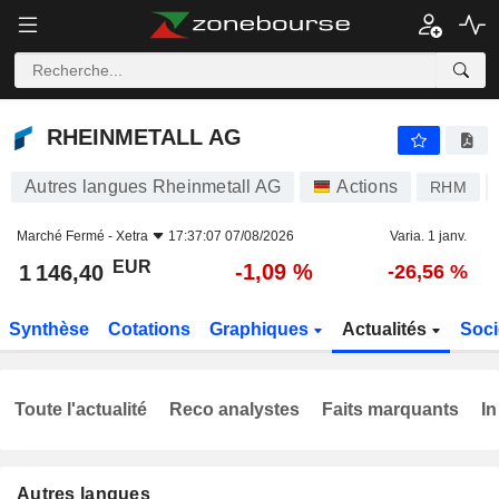
RHEINMETALL AG
1 146,40
€
-1,09 %
RHEINMETALL AG
Autres langues Rheinmetall AG
Actions
RHM
Marché Fermé -
Xetra
17:37:07 07/08/2026
Varia. 1 janv.
EUR
-1,09 %
1 146,40
-26,56 %
Synthèse
Cotations
Graphiques
Actualités
Soci
Toute l'actualité
Reco analystes
Faits marquants
In
Autres langues