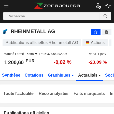
RHEINMETALL AG
1 200,60
€
-0,02 %
RHEINMETALL AG
Publications officielles Rheinmetall AG
Actions
Marché Fermé -
Xetra
17:35:37 05/08/2026
Varia. 1 janv.
EUR
-0,02 %
1 200,60
-23,09 %
Synthèse
Cotations
Graphiques
Actualités
Soci
Toute l'actualité
Reco analystes
Faits marquants
In
Publications officielles