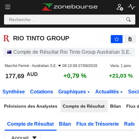
RIO TINTO GROUP
177,69
$
+0,79 %
RIO TINTO GROUP
Compte de Résultat Rio Tinto Group Australian S.E.
Marché Fermé -
Australian S.E.
08:10:08 07/08/2026
Varia. 1 janv.
AUD
+0,79 %
177,69
+21,03 %
Synthèse
Cotations
Graphiques
Actualités
Soci
Prévisions des Analystes
Compte de Résultat
Bilan
Flux d
Compte de Résultat
Bilan
Flux de Trésorerie
Ratios
Annuel