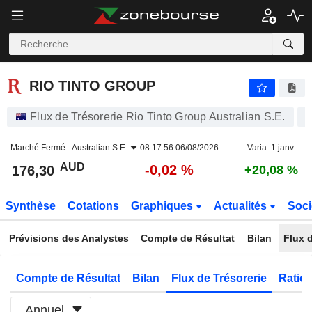
RIO TINTO GROUP
176,30
$
-0,02 %
RIO TINTO GROUP
Flux de Trésorerie Rio Tinto Group Australian S.E.
Marché Fermé -
Australian S.E.
08:17:56 06/08/2026
Varia. 1 janv.
AUD
-0,02 %
176,30
+20,08 %
Synthèse
Cotations
Graphiques
Actualités
Soci
Prévisions des Analystes
Compte de Résultat
Bilan
Flux d
Compte de Résultat
Bilan
Flux de Trésorerie
Ratios
Annuel