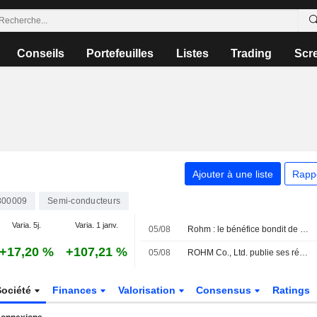
Conseils
Portefeuilles
Listes
Trading
Scr
Ajouter à une liste
Rapp
800009
Semi-conducteurs
Varia. 5j.
Varia. 1 janv.
05/08
Rohm : le bénéfice bondit de 204 % au premier trimestre fiscal
+17,20 %
+107,21 %
05/08
ROHM Co., Ltd. publie ses résultats pour le premier trimestre clos le 30 juin 2026
Société
Finances
Valorisation
Consensus
Ratings