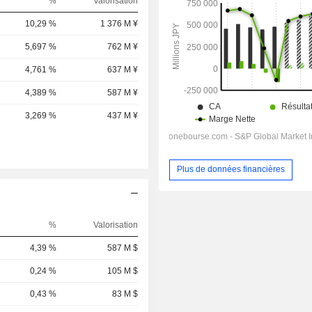
%
Valorisation
10,29 %
1 376 M ¥
5,697 %
762 M ¥
4,761 %
637 M ¥
4,389 %
587 M ¥
3,269 %
437 M ¥
Plus de données financières
%
Valorisation
4,39 %
587 M $
0,24 %
105 M $
0,43 %
83 M $