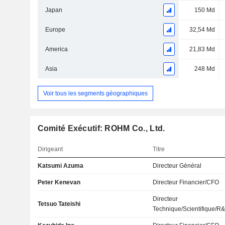
Japan
150 Md
Europe
32,54 Md
America
21,83 Md
Asia
248 Md
Voir tous les segments géographiques
Comité Exécutif: ROHM Co., Ltd.
Dirigeant
Titre
Katsumi Azuma
Directeur Général
Peter Kenevan
Directeur Financier/CFO
Directeur
Tetsuo Tateishi
Technique/Scientifique/R