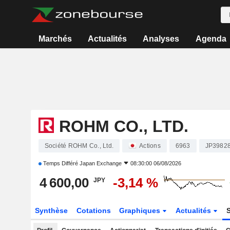
Marchés
Actualités
Analyses
Agenda
ROHM CO., LTD.
Société ROHM Co., Ltd.
Actions
6963
JP3982
Temps Différé
Japan Exchange
08:30:00 06/08/2026
4 600,00
-3,14 %
JPY
Synthèse
Cotations
Graphiques
Actualités