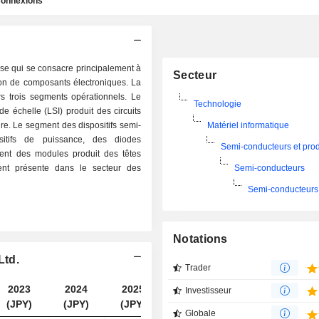
onnexions
se qui se consacre principalement à
Secteur
tion de composants électroniques. La
rs trois segments opérationnels. Le
Technologie
e échelle (LSI) produit des circuits
re. Le segment des dispositifs semi-
Matériel informatique
sitifs de puissance, des diodes
Semi-conducteurs et produ
ent des modules produit des têtes
ent présente dans le secteur des
Semi-conducteurs
Semi-conducteurs 
Notations
Ltd.
Trader
2023
2024
2025
2026
Investisseur
(JPY)
(JPY)
(JPY)
(JPY)
Globale