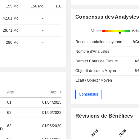
155 Md
150 Md
131 Md
145 Md
Consensus des Analyste
42,61 Md
-
-
-
29,71 Md
-
-
-
Vente
Ach
Recommandation moyenne
AC
280 Md
-
-
-
Nombre d'Analystes
Dernier Cours de Cloture
4 
Objectif de cours Moyen
5 
Ecart / Objectif Moyen
Age
Depuis
Consensus
61
01/04/2025
62
01/06/2022
Révisions de Bénéfices
63
01/06/2020
&D