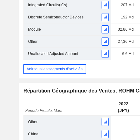
Integrated Circuits(ICs)
207 Md
Discrete Semiconductor Devices
192 Md
Module
32,86 Md
Other
27,36 Md
Unallocated Adjusted Amount
-6,6 Md
Voir tous les segments d'activités
Répartition Géographique des Ventes: ROHM Co
2022
(JPY)
Période Fiscale: Mars
Other
-
China
-