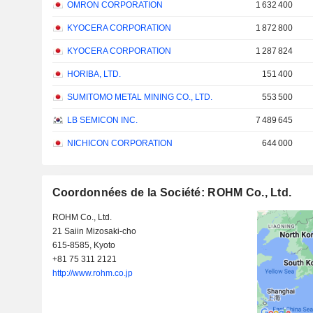
OMRON CORPORATION
1 632 400
KYOCERA CORPORATION
1 872 800
KYOCERA CORPORATION
1 287 824
HORIBA, LTD.
151 400
SUMITOMO METAL MINING CO., LTD.
553 500
LB SEMICON INC.
7 489 645
NICHICON CORPORATION
644 000
Coordonnées de la Société: ROHM Co., Ltd.
ROHM Co., Ltd.
21 Saiin Mizosaki-cho
615-8585, Kyoto
+81 75 311 2121
http://www.rohm.co.jp