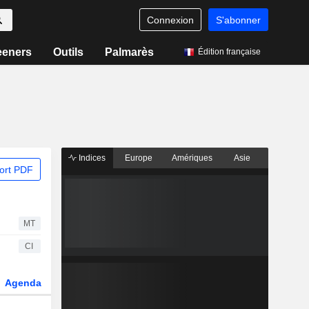
Connexion
S'abonner
eeners
Outils
Palmarès
Édition française
Indices
Europe
Amériques
Asie
ort PDF
MT
CI
Agenda
Secteur
Dérivés
Fonds et ETFs