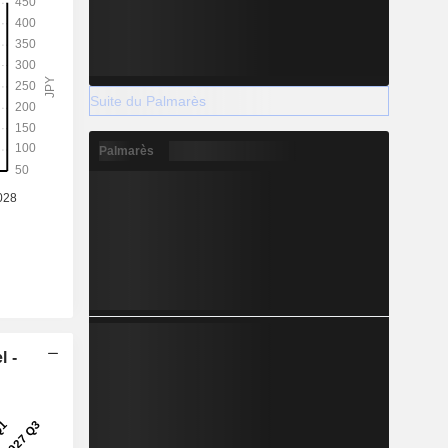
Suite du Palmarès
Palmarès
l -