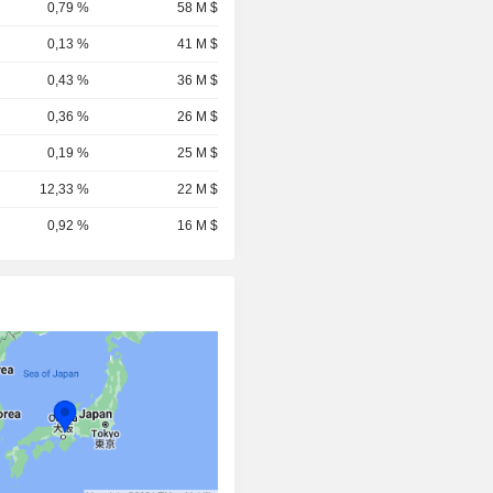
0,79 %
58 M $
0,13 %
41 M $
0,43 %
36 M $
0,36 %
26 M $
0,19 %
25 M $
12,33 %
22 M $
0,92 %
16 M $