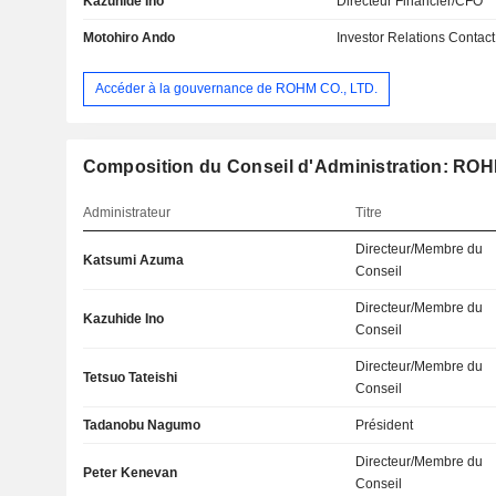
Kazuhide Ino
Directeur Financier/CFO
Motohiro Ando
Investor Relations Contact
Accéder à la gouvernance de ROHM CO., LTD.
Composition du Conseil d'Administration: ROHM
Administrateur
Titre
Directeur/Membre du
Katsumi Azuma
Conseil
Directeur/Membre du
Kazuhide Ino
Conseil
Directeur/Membre du
Tetsuo Tateishi
Conseil
Tadanobu Nagumo
Président
Directeur/Membre du
Peter Kenevan
Conseil