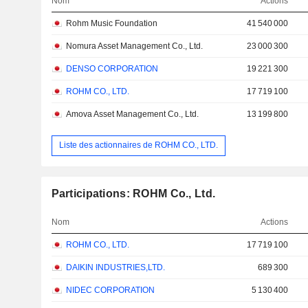
Nom
Actions
Rohm Music Foundation
41 540 000
Nomura Asset Management Co., Ltd.
23 000 300
DENSO CORPORATION
19 221 300
ROHM CO., LTD.
17 719 100
Amova Asset Management Co., Ltd.
13 199 800
Liste des actionnaires de ROHM CO., LTD.
Participations: ROHM Co., Ltd.
Nom
Actions
ROHM CO., LTD.
17 719 100
DAIKIN INDUSTRIES,LTD.
689 300
NIDEC CORPORATION
5 130 400