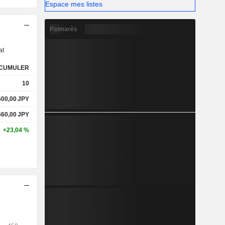
Espace mes listes
s
Palmarès
at
CUMULER
10
600,00
JPY
660,00
JPY
+23,04 %