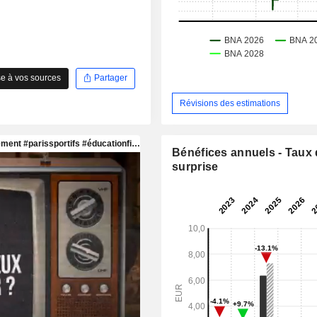
e à vos sources
Partager
Révisions des estimations
Bénéfices annuels - Taux
surprise