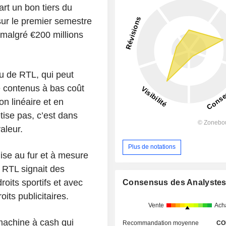
art un bon tiers du
sur le premier semestre
 malgré €200 millions
u de RTL, qui peut
e contenus à bas coût
n linéaire et en
tise pas, c’est dans
aleur.
Plus de notations
lise au fur et à mesure
 RTL signait des
oits sportifs et avec
Consensus des Analyste
its publicitaires.
Vente
Ach
 machine à cash qui
Recommandation moyenne
CO