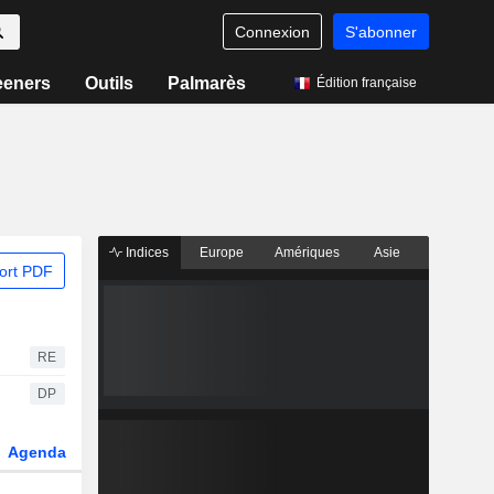
Connexion
S'abonner
eeners
Outils
Palmarès
Édition française
Indices
Europe
Amériques
Asie
ort PDF
RE
DP
Agenda
Secteur
Dérivés
Fonds et ETFs