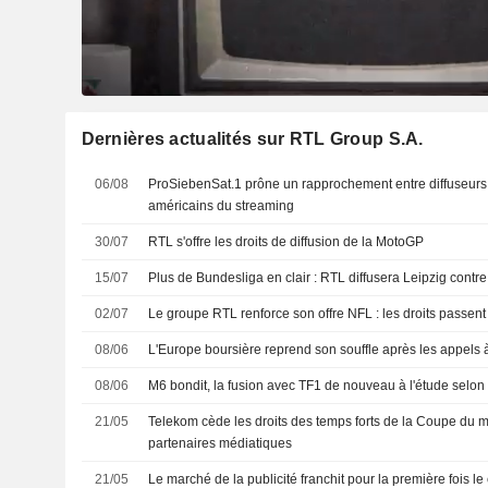
Dernières actualités sur RTL Group S.A.
06/08
ProSiebenSat.1 prône un rapprochement entre diffuseurs 
américains du streaming
30/07
RTL s'offre les droits de diffusion de la MotoGP
15/07
Plus de Bundesliga en clair : RTL diffusera Leipzig cont
02/07
Le groupe RTL renforce son offre NFL : les droits passe
08/06
L'Europe boursière reprend son souffle après les appels 
08/06
M6 bondit, la fusion avec TF1 de nouveau à l'étude selon
21/05
Telekom cède les droits des temps forts de la Coupe du
partenaires médiatiques
21/05
Le marché de la publicité franchit pour la première fois le