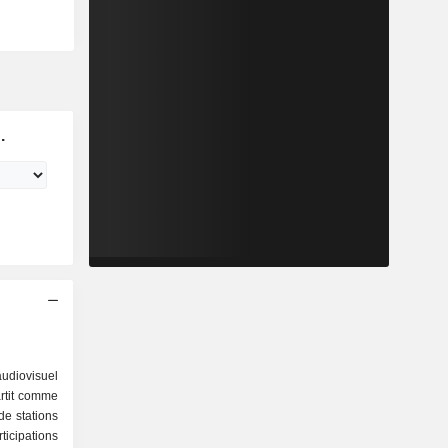
.
udiovisuel
artit comme
icipations