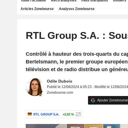
Toute l'actualité
Reco analystes
Faits marquants
Insiders
Articles Zonebourse
Analyses Zonebourse
RTL Group S.A. : Sou
Contrôlé à hauteur des trois-quarts du cap
Bertelsmann, le premier groupe européen
télévision et de radio distribue un génére
Odile Dubois
Publié le 12/08/2024 à 05:23 - Modifié le 12/08/202
Zonebourse.com
Ajouter Zonebourse
RTL GROUP S.A.
+2,02 %