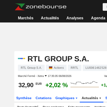
Marchés
Actualités
Analyses
Agenda
RTL GROUP S.A.
RTL Group S.A.
Actions
RRTL
LU0061462528
Marché Fermé -
Xetra
17:35:05 06/08/2026
Var
32,90
+2,02 %
EUR
+1
Synthèse
Cotations
Graphiques
Actualités