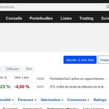
Conseils
Portefeuilles
Listes
Trading
Scr
Ajouter à une liste
Rapp
Diffusion
PEA
ia. 5j.
Varia. 1 janv.
06/08
ProSiebenSat.1 prône un rapprochement entre diffuseurs pour contrer les géants américains du streaming
,23 %
-4,50 %
30/07
RTL s'offre les droits de diffusion de la MotoGP
Société
Finances
Valorisation
Consensus
Ratings