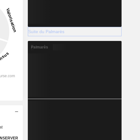
Suite du Palmarès
Palmarès
s
at
NSERVER