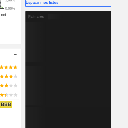
Espace mes listes
Palmarès
BBB