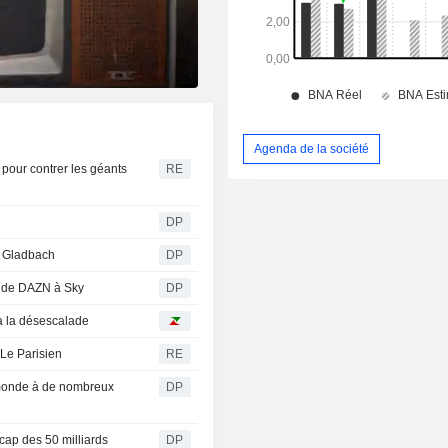
Agenda de la société
pour contrer les géants
RE
DP
re Gladbach
DP
nt de DAZN à Sky
DP
à la désescalade
 Le Parisien
RE
 monde à de nombreux
DP
 cap des 50 milliards
DP