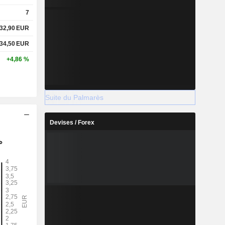
7
32,90
EUR
34,50
EUR
+4,86 %
Suite du Palmarès
Devises / Forex