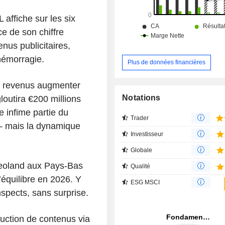
 affiche sur les six
e de son chiffre
enus publicitaires,
 hémorragie.
Plus de données financières
s revenus augmenter
Notations
loutira €200 millions
 infime partie du
Trader
 — mais la dynamique
Investisseur
Globale
eoland aux Pays-Bas
Qualité
’équilibre en 2026. Y
ESG MSCI
onspects, sans surprise.
duction de contenus via