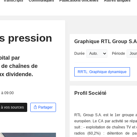
Transcripts
Communiqués
Publications officielles
Autres langues
s pression
Graphique RTL Group S.A
Durée
Période
ital par
 de chaînes de
RRTL: Graphique dynamique
ux dividende.
Profil Société
4 à 09:00
 à vos sources
Partager
RTL Group S.A. est le 1er groupe a
européen. Le CA par activité se rép
suit : - exploitation de chaînes TV et de stations
radios (60,2%) : détention de part