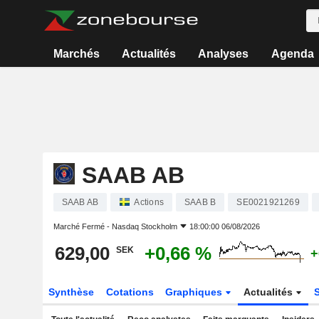
Marchés
Actualités
Analyses
Agenda
SAAB AB
SAAB AB
Actions
SAAB B
SE0021921269
Marché Fermé -
Nasdaq Stockholm
18:00:00 06/08/2026
629,00
+0,66 %
SEK
+
Synthèse
Cotations
Graphiques
Actualités