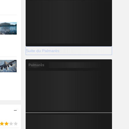
Suite du Palmarès
Palmarès