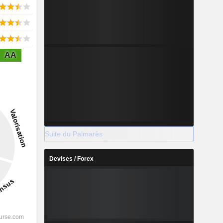
AA
Suite du Palmarès
Devises / Forex