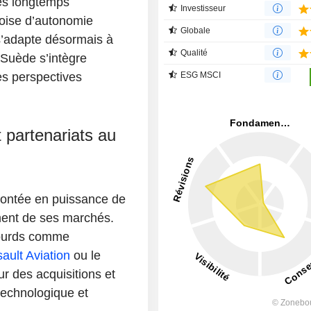
es longtemps
Investisseur
doise d’autonomie
Globale
 s’adapte désormais à
Qualité
 Suède s’intègre
es perspectives
ESG MSCI
t partenariats au
montée en puissance de
ment de ses marchés.
lourds comme
ault Aviation
ou le
r des acquisitions et
technologique et