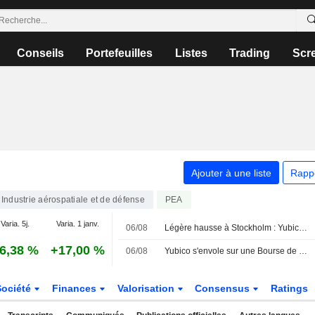
Conseils
Portefeuilles
Listes
Trading
Scr
Ajouter à une liste
Rapp
Industrie aérospatiale et de défense
PEA
Varia. 5j.
Varia. 1 janv.
06/08
Légère hausse à Stockholm : Yubico s'envole après ses résultats
6,38 %
+17,00 %
06/08
Yubico s'envole sur une Bourse de Stockholm indécise
Société
Finances
Valorisation
Consensus
Ratings