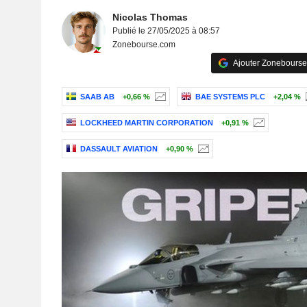
Nicolas Thomas
Publié le 27/05/2025 à 08:57
Zonebourse.com
Ajouter Zonebourse
SAAB AB
+0,66 %
BAE SYSTEMS PLC
+2,04 %
LOCKHEED MARTIN CORPORATION
+0,91 %
DASSAULT AVIATION
+0,90 %