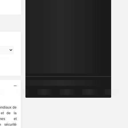
ondiaux de
n et de la
tèmes et
 sécurité