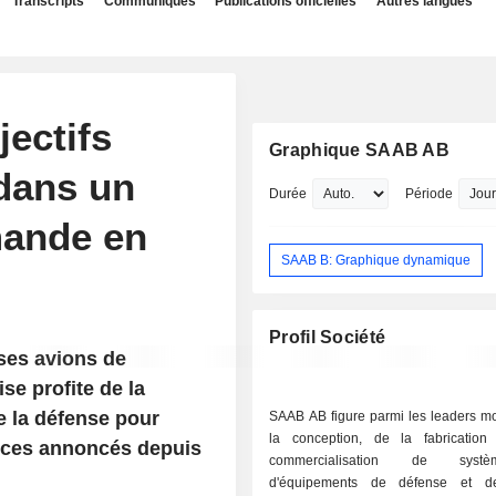
Transcripts
Communiqués
Publications officielles
Autres langues
ectifs
Graphique SAAB AB
 dans un
Durée
Période
mande en
SAAB B: Graphique dynamique
Profil Société
ses avions de
e profite de la
 la défense pour
SAAB AB figure parmi les leaders m
la conception, de la fabricatio
ances annoncés depuis
commercialisation de sys
d'équipements de défense et de