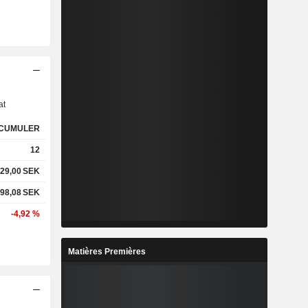
s
at
CUMULER
12
29,00
SEK
98,08
SEK
-4,92 %
Matières Premières