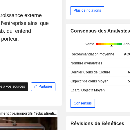
Plus de notations
croissance externe
l’entreprise ainsi que
ab, qui entend
Consensus des Analyste
 porteur.
Vente
Ach
Recommandation moyenne
AC
Nombre d'Analystes
Dernier Cours de Cloture
6
Objectif de cours Moyen
5
e à vos sources
Partager
Ecart / Objectif Moyen
Consensus
Révisions de Bénéfices