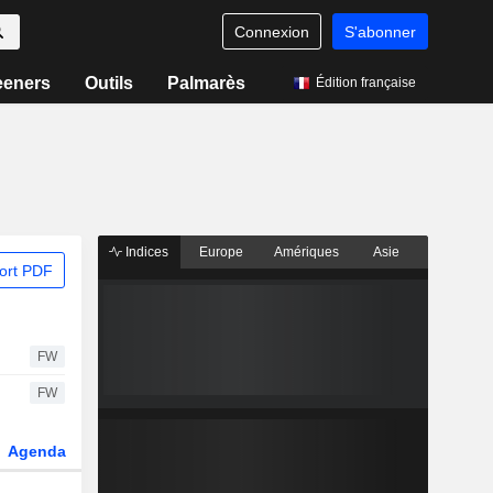
Connexion
S'abonner
eeners
Outils
Palmarès
Édition française
Indices
Europe
Amériques
Asie
ort PDF
FW
FW
Agenda
Secteur
Dérivés
Fonds et ETFs