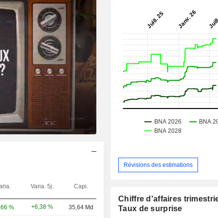
Révisions des estimations
aria.
Varia. 5j.
Capi.
Chiffre d'affaires trimestrie
+6,38 %
,66 %
35,64 Md
Taux de surprise