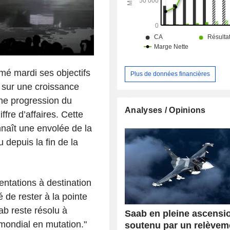
de sécurité des systèmes, de sé
l'information, de communications, d'
technique, de logistique, etc., et pre
conseil technologique dans les d
l'aviation, de la défen
télécommunications, etc. ; - autres (1,1%). La
répartition géographique du CA est la
rmé mardi ses objectifs
Suède (41,1%), Europe (25,8%), A
Plus de données financières
Nord (8,9%), Asie (7,4%), Améri
 sur une croissance
(4,3%), Australie (3,8%), Afrique (0,6
ne progression du
(8,1%).
Analyses / Opinions
ffre d’affaires. Cette
nnaît une envolée de la
depuis la fin de la
ntations à destination
 de rester à la pointe
ab reste résolu à
Saab en pleine ascensi
mondial en mutation."
soutenu par un relèvem