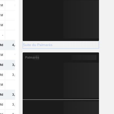
 M
327 M
8 M
330 M
 M
6 M
-
-8 M
 M
6 M
1 M
11 M
-
144 M
145 M
-
Suite du Palmarès
Md
4,42 Md
5,29 Md
8,02 Md
 M
975 M
1,08 Md
1,66 Md
Palmarès
Md
3,44 Md
4,21 Md
6,36 Md
Md
3,44 Md
4,21 Md
6,36 Md
 M
-62 M
-39 M
-42 M
Md
3,38 Md
4,17 Md
6,31 Md
Md
3,38 Md
4,17 Md
6,31 Md