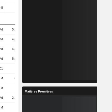
0,5
0,5
0,5
0,5
Md
5,56 Md
6,72 Md
9,08 Md
Md
4,65 Md
5,64 Md
7,74 Md
Md
4,48 Md
5,41 Md
7,54 Md
Md
5,59 Md
6,76 Md
9,15 Md
01
22,07
20,4
20,74
 M
868 M
1,06 Md
1,56 Md
 M
107 M
24 M
105 M
Matières Premières
Md
2,39 Md
3,17 Md
4,76 Md
 M
139 M
159 M
200 M