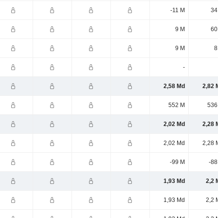
-11 M
34
9 M
60
9 M
8
-
2,58 Md
2,82 
552 M
536
2,02 Md
2,28 
2,02 Md
2,28 
-99 M
-88
1,93 Md
2,2 
1,93 Md
2,2 