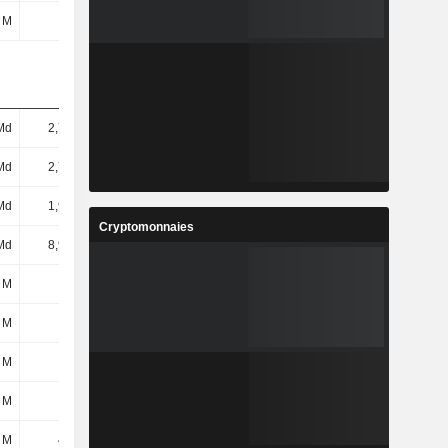
 M
61 M
48 M
39 M
Md
2,74 Md
3,1 Md
3,23 Md
Md
2,74 Md
3,1 Md
3,23 Md
Md
1,98 Md
2,42 Md
2,78 Md
Cryptomonnaies
Md
8,97 Md
10,63 Md
12,55 Md
 M
31 M
39 M
74 M
 M
13 M
17,06 M
26,89 M
 M
18 M
21,94 M
47,11 M
 M
6 M
10 M
8 M
 M
451 M
669 M
1,19 Md