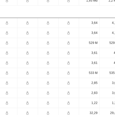
1,93 Md
2,2 
3,64
4,
3,64
4,
529 M
529
3,61
3,61
533 M
535
2,85
3,
2,83
3,
1,22
1,
32,29
29,