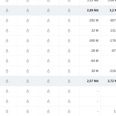
5,31 Md
5,68 
2,89 Md
3,2 
-292 M
-307
32 M
131
-260 M
-176
-28 M
-97
-64 M
30 M
-216
2,57 Md
2,72 
-
-
-
1