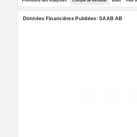
Prévisions des Analystes
Compte de Résultat
Bilan
Flux d
Données Financières Publiées: SAAB AB