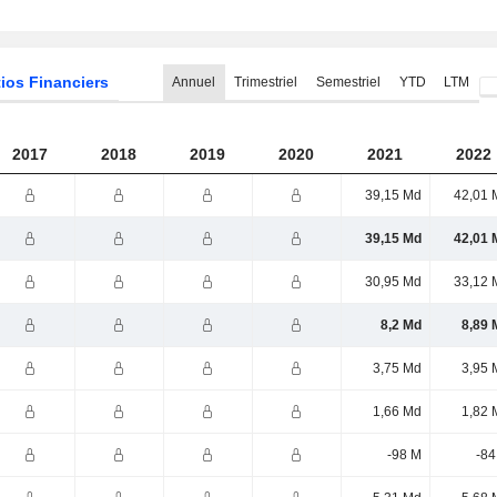
ios Financiers
Annuel
Trimestriel
Semestriel
YTD
LTM
2017
2018
2019
2020
2021
2022
39,15 Md
42,01 
39,15 Md
42,01 
30,95 Md
33,12 
8,2 Md
8,89 
3,75 Md
3,95 
1,66 Md
1,82 
-98 M
-84