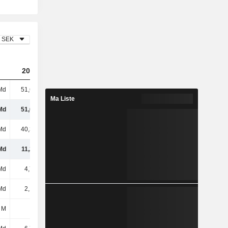
SEK
2023
2024
2025
Md
51,61 Md
63,75 Md
79,15 Md
Ma Liste
Md
51,61 Md
63,75 Md
79,15 Md
Md
40,35 Md
50,09 Md
61,98 Md
Md
11,26 Md
13,66 Md
17,17 Md
Md
4,75 Md
5,56 Md
6,05 Md
Md
2,12 Md
2,81 Md
3,62 Md
 M
-92 M
-114 M
-51 M