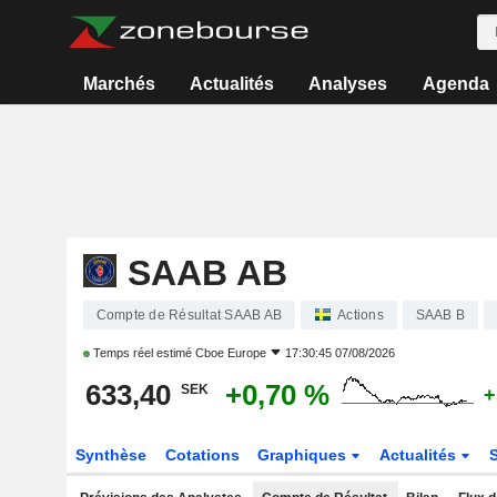
Marchés
Actualités
Analyses
Agenda
SAAB AB
Compte de Résultat SAAB AB
Actions
SAAB B
Temps réel estimé
Cboe Europe
17:30:45 07/08/2026
633,40
+0,70 %
SEK
+
Synthèse
Cotations
Graphiques
Actualités