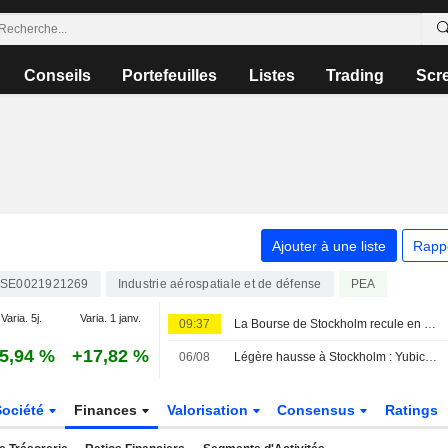
Conseils
Portefeuilles
Listes
Trading
Scr
Ajouter à une liste
Rapp
SE0021921269
Industrie aérospatiale et de défense
PEA
Varia. 5j.
Varia. 1 janv.
09:37
La Bourse de Stockholm recule en début de séance vendredi
5,94 %
+17,82 %
06/08
Légère hausse à Stockholm : Yubico s'envole après ses résultats
Société
Finances
Valorisation
Consensus
Ratings