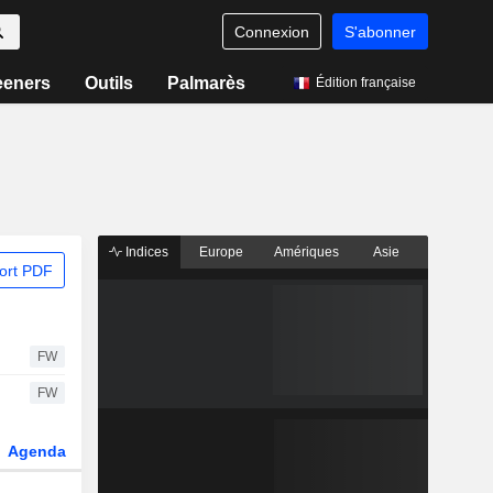
Connexion
S'abonner
eeners
Outils
Palmarès
Édition française
Indices
Europe
Amériques
Asie
ort PDF
FW
FW
Agenda
Secteur
Dérivés
Fonds et ETFs