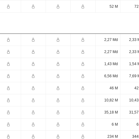
52 M
72
2,27 Md
2,33 
2,27 Md
2,33 
1,43 Md
1,54 
6,56 Md
7,69 
46 M
42
10,82 M
10,43
35,18 M
31,57
6 M
6
234 M
344