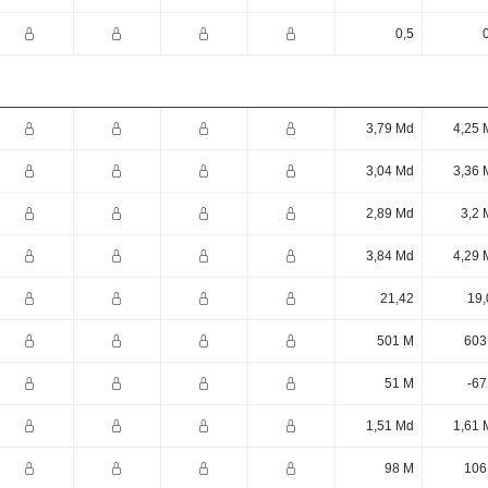
0,5
3,79 Md
4,25 
3,04 Md
3,36 
2,89 Md
3,2 
3,84 Md
4,29 
21,42
19,
501 M
603
51 M
-67
1,51 Md
1,61 
98 M
106