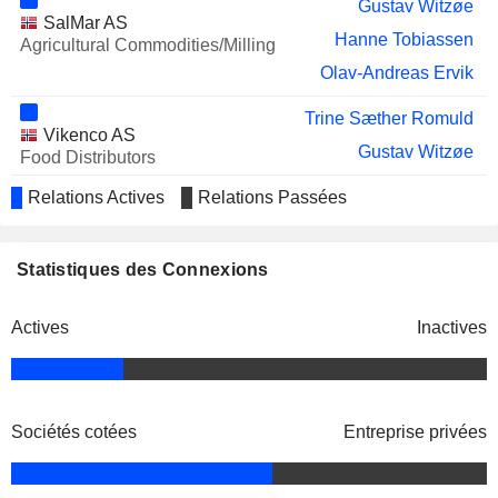
Gustav Witzøe
SalMar AS
Hanne Tobiassen
Agricultural Commodities/Milling
Olav-Andreas Ervik
Trine Sæther Romuld
Vikenco AS
Gustav Witzøe
Food Distributors
Relations Actives
Relations Passées
Gustav Witzøe
Salmar Farming AS
Roger Bekken
Agricultural Commodities/Milling
Olav-Andreas Ervik
Statistiques des Connexions
Gustav Witzøe
Pelagia Holding AS
Actives
Inactives
Helge Karstein Moen
Food: Meat/Fish/Dairy
Morten Loktu
Frøy ASA
Tonje Eskeland Foss
Marine Shipping
Sociétés cotées
Entreprise privées
Morten Loktu
SalMar Aker Ocean AS