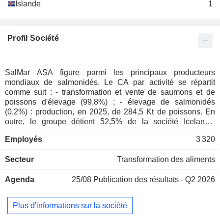
Islande
1
Profil Société
SalMar ASA figure parmi les principaux producteurs
mondiaux de salmonidés. Le CA par activité se répartit
comme suit : - transformation et vente de saumons et de
poissons d'élevage (99,8%) ; - élevage de salmonidés
(0,2%) : production, en 2025, de 284,5 Kt de poissons. En
outre, le groupe détient 52,5% de la société Icelandic
Salmon AS (Islande) et 50% de Norskott Havbruk AS
Employés
3 320
(Norvège). La répartition géographique du CA est la
suivante : Norvège (22,2%), Europe (31,8%), Asie (26,5%),
Secteur
Transformation des aliments
Etats-Unis et Canada (18,6%) et autres (0,9%).
Agenda
25/08
Publication des résultats - Q2 2026
Plus d'informations sur la société