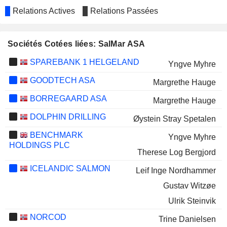
Relations Actives
Relations Passées
Sociétés Cotées liées: SalMar ASA
SPAREBANK 1 HELGELAND
Yngve Myhre
GOODTECH ASA
Margrethe Hauge
BORREGAARD ASA
Margrethe Hauge
DOLPHIN DRILLING
Øystein Stray Spetalen
BENCHMARK
Yngve Myhre
HOLDINGS PLC
Therese Log Bergjord
ICELANDIC SALMON
Leif Inge Nordhammer
Gustav Witzøe
Ulrik Steinvik
NORCOD
Trine Danielsen