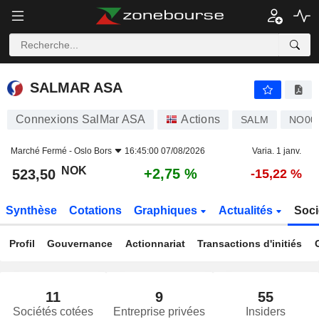
SALMAR ASA
523,50
kr
+2,75 %
SALMAR ASA
Connexions SalMar ASA
Actions
SALM
NO00
Marché Fermé -
Oslo Bors
16:45:00 07/08/2026
Varia. 1 janv.
NOK
+2,75 %
523,50
-15,22 %
Synthèse
Cotations
Graphiques
Actualités
Soci
Profil
Gouvernance
Actionnariat
Transactions d'initiés
11
9
55
Sociétés cotées
Entreprise privées
Insiders