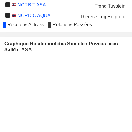
NORBIT ASA
Trond Tuvstein
NORDIC AQUA
Therese Log Bergjord
PARTNERS A/S
Relations Actives
Relations Passées
DESERT CONTROL
Roar Husby
MÅSØVAL
Trond Tuvstein
Graphique Relationnel des Sociétés Privées liées:
SalMar ASA