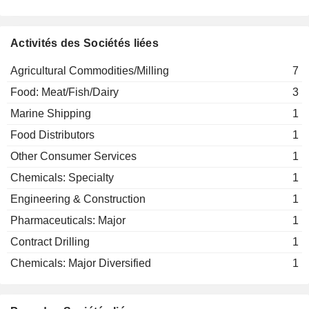
Trine Sæther Romuld
Agricultural Commodities/Milling
Activités des Sociétés liées
Agricultural Commodities/Milling
7
Food: Meat/Fish/Dairy
3
Marine Shipping
1
Food Distributors
1
Other Consumer Services
1
Chemicals: Specialty
1
Engineering & Construction
1
Pharmaceuticals: Major
1
Contract Drilling
1
Chemicals: Major Diversified
1