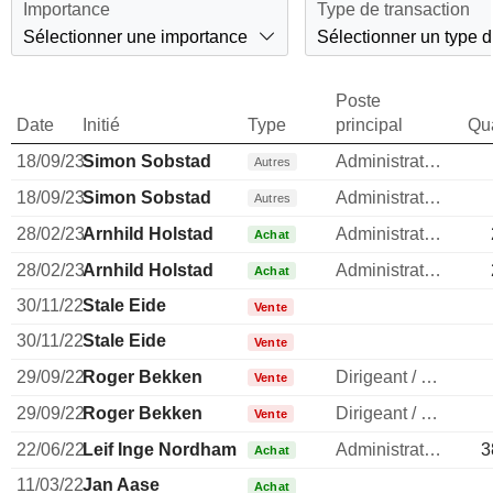
Importance
Type de transaction
Sélectionner une importance
Sélectionner un type d
Poste
Date
Initié
Type
principal
Qua
18/09/23
Simon Sobstad
Administrateur
Autres
18/09/23
Simon Sobstad
Administrateur
Autres
28/02/23
Arnhild Holstad
Administrateur
Achat
28/02/23
Arnhild Holstad
Administrateur
Achat
30/11/22
Stale Eide
Vente
30/11/22
Stale Eide
Vente
29/09/22
Roger Bekken
Dirigeant / cadre principal
Vente
29/09/22
Roger Bekken
Dirigeant / cadre principal
Vente
22/06/22
Leif Inge Nordhammer
Administrateur
3
Achat
11/03/22
Jan Aase
Achat