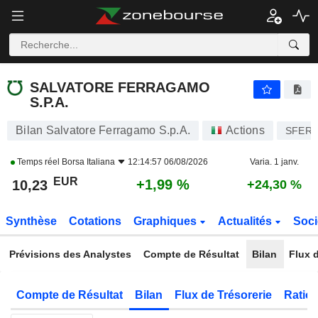
SALVATORE FERRAGAMO S.P.A.
10,23
€
+1,99 %
SALVATORE FERRAGAMO
S.P.A.
Bilan Salvatore Ferragamo S.p.A.
Actions
SFER
Temps réel
Borsa Italiana
12:14:57 06/08/2026
Varia. 1 janv.
EUR
+1,99 %
10,23
+24,30 %
Synthèse
Cotations
Graphiques
Actualités
Soci
Prévisions des Analystes
Compte de Résultat
Bilan
Flux d
Compte de Résultat
Bilan
Flux de Trésorerie
Ratios