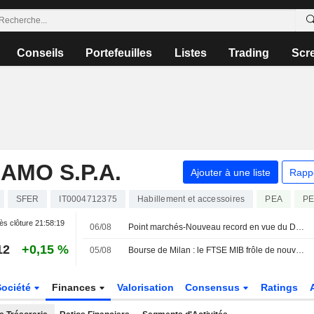
Conseils
Portefeuilles
Listes
Trading
Scr
MO S.P.A.
Ajouter à une liste
Rapp
SFER
IT0004712375
Habillement et accessoires
PEA
PE
ès clôture
21:58:19
06/08
Point marchés-Nouveau record en vue du Dow Jones, l'Europe aussi sur des sommets
12
+0,15 %
05/08
Bourse de Milan : le FTSE MIB frôle de nouveaux sommets historiques, la défense progresse, Safilo s'envole
Société
Finances
Valorisation
Consensus
Ratings