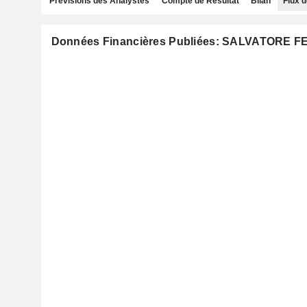
Prévisions des Analystes
Compte de Résultat
Bilan
Flux d
Données Financières Publiées: SALVATORE 