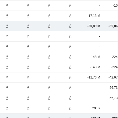
-
-10
17,13 M
-30,89 M
-65,86
-
-
-148 M
-224
-148 M
-224
-12,76 M
-42,67
-
-56,73
-
-56,73
291 k