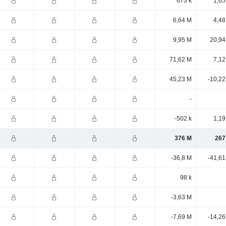
673 k
1,65
6,64 M
4,48
9,95 M
20,94
71,62 M
7,12
45,23 M
-10,22
-
-502 k
1,19
376 M
267
-36,8 M
-41,61
98 k
-3,63 M
-7,69 M
-14,26