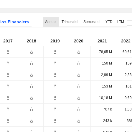
ios Financiers
Annuel
Trimestriel
Semestriel
YTD
LTM
2017
2018
2019
2020
2021
2022
78,65 M
69,61
150 M
159
2,89 M
2,33
153 M
161
10,18 M
9,69
707 k
1,33
243 k
386