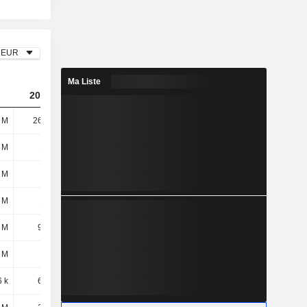
EUR
Ma Liste
2023
2024
2025
 M
26,06 M
-68,09 M
-49,43 M
 M
162 M
168 M
131 M
 M
2,1 M
2,2 M
2,08 M
 M
164 M
170 M
134 M
 M
9,31 M
8,8 M
7,88 M
 M
475 k
1,91 M
608 k
 k
6,88 M
85,3 M
45,74 M