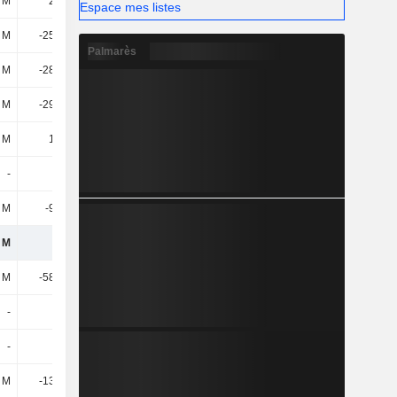
 M
2,12 M
690 k
7,68 M
Espace mes listes
 M
-25,46 M
-9,39 M
-23,84 M
Palmarès
 M
-28,07 M
26,22 M
8,7 M
 M
-29,15 M
-28,07 M
20,69 M
 M
1,48 M
-10,02 M
-33,06 M
-
-
-
-
 M
-9,74 M
-6,85 M
-9,16 M
 M
118 M
171 M
109 M
 M
-58,09 M
-61,31 M
-39,58 M
-
53 k
29 k
13 k
-
-
-
-
 M
-13,66 M
-9,43 M
-6 M