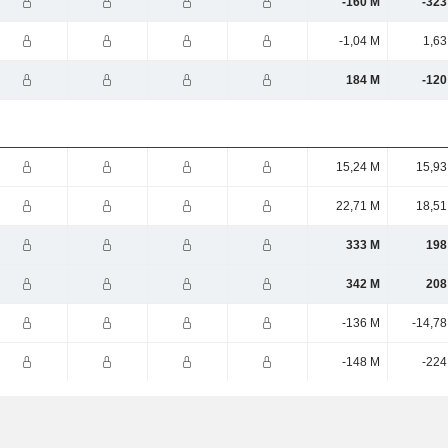
-160 M
-323
-1,04 M
1,63
184 M
-120
15,24 M
15,93
22,71 M
18,51
333 M
198
342 M
208
-136 M
-14,78
-148 M
-224