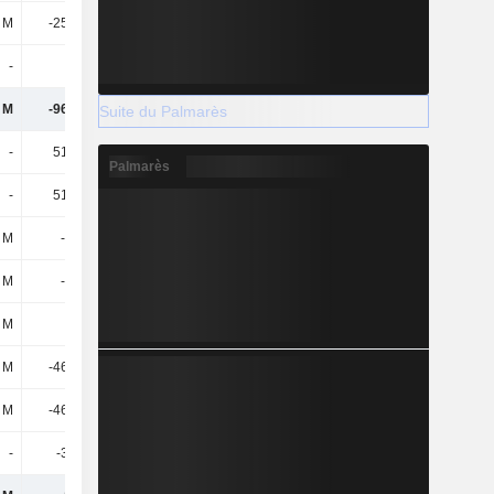
 M
-25,28 M
-15,14 M
9,51 M
-
-
-
-
 M
-96,97 M
-85,85 M
-36,06 M
Suite du Palmarès
-
51,56 M
29,56 M
-
Palmarès
-
51,56 M
29,56 M
-
 M
-116 M
-125 M
-126 M
 M
-116 M
-125 M
-126 M
 M
-
-
-
 M
-46,35 M
-16,57 M
-
 M
-46,35 M
-16,57 M
-
-
-38,9 M
-
-