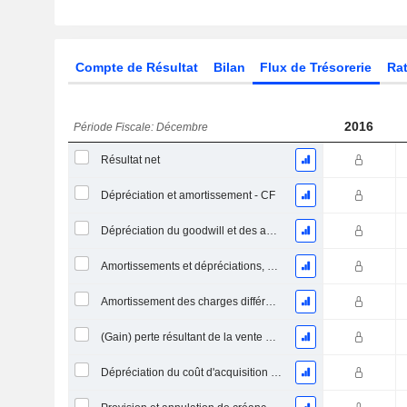
Compte de Résultat
Bilan
Flux de Trésorerie
Rat
2016
Période Fiscale: Décembre
Résultat net
Dépréciation et amortissement - CF
Dépréciation du goodwill et des actifs intangibles
Amortissements et dépréciations, Total
Amortissement des charges différées, Total - (CF)
(Gain) perte résultant de la vente d'un actif
Dépréciation du coût d'acquisition d'actifs et dépenses de restructuration