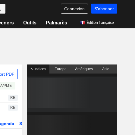
Connexion
S'abonner
eeners
Outils
Palmarès
Édition française
Indices
Europe
Amériques
Asie
ort PDF
A/PME
RE
RE
Agenda
Secteur
Dérivés
Fonds et ETFs