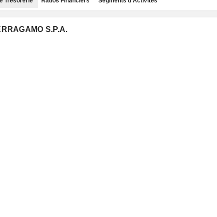
e Trésorerie
Ratios Financiers
Segments d'Activités
FERRAGAMO S.P.A.