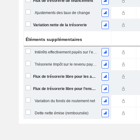
Flux de trésorerie de financement
Ajustements des taux de change
Variation nette de la trésorerie
Éléments supplémentaires
Intérêts effectivement payés sur l’exercice
Trésorerie Impôt sur le revenu payé (remboursement)Impôt effectivement payé (remboursé) sur l’exercice
Flux de trésorerie libre pour les actionnaires FCFE
Flux de trésorerie libre pour l’ensemble des pourvoyeurs de fonds (créanciers et actionnaires) FCFF
Variation du fonds de roulement net
Dette nette émise (remboursée)