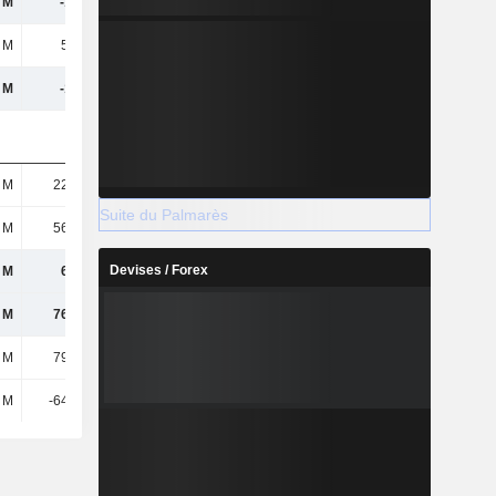
 M
-150 M
-112 M
-126 M
 M
5,66 M
-3,24 M
17,22 M
 M
-124 M
-30,37 M
-35,35 M
 M
22,48 M
27,25 M
25,06 M
Suite du Palmarès
 M
56,68 M
19,23 M
14,66 M
Devises / Forex
 M
61,8 M
70,47 M
50,62 M
 M
76,39 M
87,44 M
66,15 M
 M
79,53 M
-8,9 M
14,5 M
 M
-64,84 M
-95,34 M
-126 M