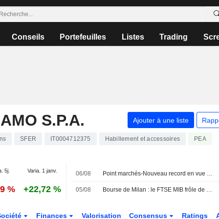
Conseils
Portefeuilles
Listes
Trading
Scr
MO S.P.A.
Ajouter à une liste
Rapp
ons
SFER
IT0004712375
Habillement et accessoires
PEA
. 5j.
Varia. 1 janv.
06/08
Point marchés-Nouveau record en vue du Dow Jones, l'Europe aussi sur des sommets
79 %
+22,72 %
05/08
Bourse de Milan : le FTSE MIB frôle de nouveaux sommets historiques, la défense progresse, Safilo s'envole
Société
Finances
Valorisation
Consensus
Ratings