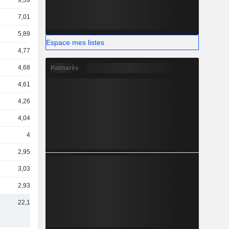
9,39 Md
7,01 Md
5,89 Md
Espace mes listes
4,77 Md
4,68 Md
Palmarès
4,61 Md
4,26 Md
4,04 Md
4 Md
2,95 Md
3,03 Md
2,93 Md
22,1 Md