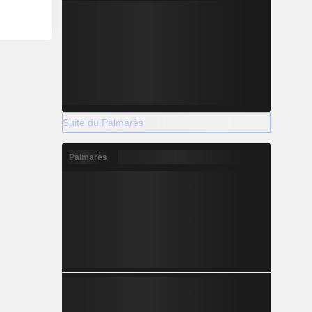
Suite du Palmarès
Palmarès