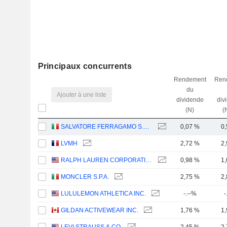
Principaux concurrents
Rendement
Ren
du
Ajouter à une liste
dividende
div
(N)
(
SALVATORE FERRAGAMO S.P.A.
0,07 %
0
LVMH
2,72 %
2
RALPH LAUREN CORPORATION
0,98 %
1
MONCLER S.P.A.
2,75 %
2
LULULEMON ATHLETICA INC.
-.--%
-
GILDAN ACTIVEWEAR INC.
1,76 %
1