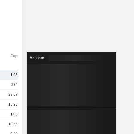
Capi.($)
Ma Liste
1,93 Md
274 Md
23,57 Md
15,93 Md
14,6 Md
10,65 Md