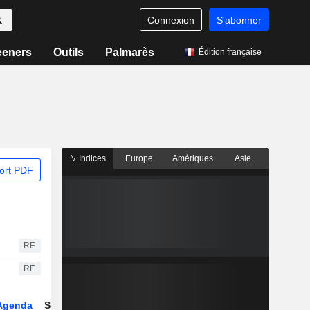
Connexion
S'abonner
eeners
Outils
Palmarès
Édition française
Indices
Europe
Amériques
Asie
ort PDF
RE
RE
Agenda
Secteur
Dérivés
Fonds et ETFs