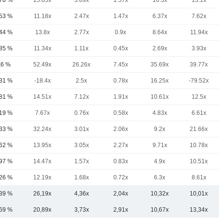
,78 %
15.85x
3.89x
1.57x
10.3x
13.1x
,53 %
11.18x
2.47x
1.47x
6.37x
7.62x
,44 %
13.8x
2.77x
0.9x
8.64x
11.94x
,85 %
11.34x
1.11x
0.45x
2.69x
3.93x
,6 %
52.49x
26.26x
7.45x
35.69x
39.77x
,31 %
-18.4x
2.5x
0.78x
16.25x
-79.52x
,81 %
14.51x
7.12x
1.91x
10.61x
12.5x
,19 %
7.67x
0.76x
0.58x
4.83x
6.61x
,33 %
32.24x
3.01x
2.06x
9.2x
21.66x
,62 %
13.95x
3.05x
2.27x
9.71x
10.78x
,97 %
14.47x
1.57x
0.83x
4.9x
10.51x
,26 %
12.19x
1.68x
0.72x
6.3x
8.61x
,39 %
26,19x
4,36x
2,04x
10,32x
10,01x
,69 %
20,89x
3,73x
2,91x
10,67x
13,34x