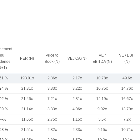
dement
du
Price to
VE /
VE / EBIT
PER (N)
VE / CA (N)
idende
Book (N)
EBITDA (N)
(N)
N+1)
,51 %
193.01x
2.86x
2.17x
10.78x
49.6x
,94 %
21.31x
3.33x
3.22x
10.75x
14.76x
,02 %
21.46x
7.21x
2.81x
14.19x
16.67x
,89 %
21.14x
3.33x
4.06x
9.92x
13.79x
.--%
11.65x
2.75x
1.15x
5.5x
7.2x
,93 %
21.51x
2.82x
2.33x
9.15x
10.71x