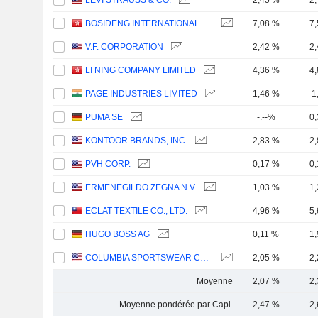
LEVI STRAUSS & CO.
2,45 %
2
BOSIDENG INTERNATIONAL HOLDINGS LIMITED
7,08 %
7
V.F. CORPORATION
2,42 %
2
LI NING COMPANY LIMITED
4,36 %
4
PAGE INDUSTRIES LIMITED
1,46 %
1
PUMA SE
-.--%
0
KONTOOR BRANDS, INC.
2,83 %
2
PVH CORP.
0,17 %
0
ERMENEGILDO ZEGNA N.V.
1,03 %
1
ECLAT TEXTILE CO., LTD.
4,96 %
5
HUGO BOSS AG
0,11 %
1
COLUMBIA SPORTSWEAR COMPANY
2,05 %
2
Moyenne
2,07 %
2
Moyenne pondérée par Capi.
2,47 %
2