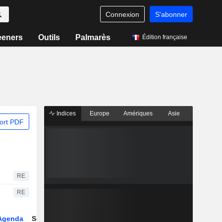
Connexion
S'abonner
eeners
Outils
Palmarès
Édition française
Indices
Europe
Amériques
Asie
ort PDF
RE
RE
Agenda
Secteur
Dérivés
Fonds et ETFs