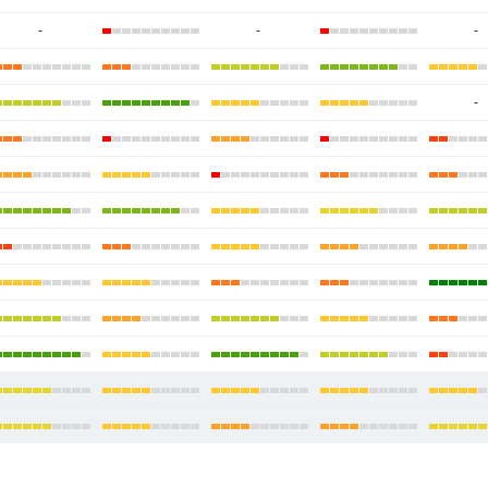
-
-
-
-