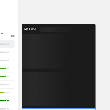
Ma Liste
Nbr
ité
d'analystes
16
26
17
25
26
6
15
16
21