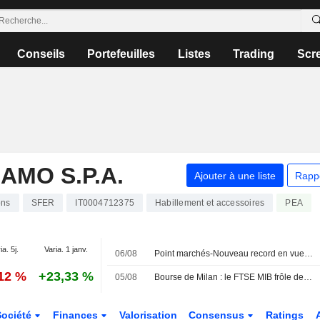
Conseils
Portefeuilles
Listes
Trading
Scr
MO S.P.A.
Ajouter à une liste
Rapp
ons
SFER
IT0004712375
Habillement et accessoires
PEA
ia. 5j.
Varia. 1 janv.
06/08
Point marchés-Nouveau record en vue du Dow Jones, l'Europe aussi sur des sommets
,12 %
+23,33 %
05/08
Bourse de Milan : le FTSE MIB frôle de nouveaux sommets historiques, la défense progresse, Safilo s'envole
Société
Finances
Valorisation
Consensus
Ratings