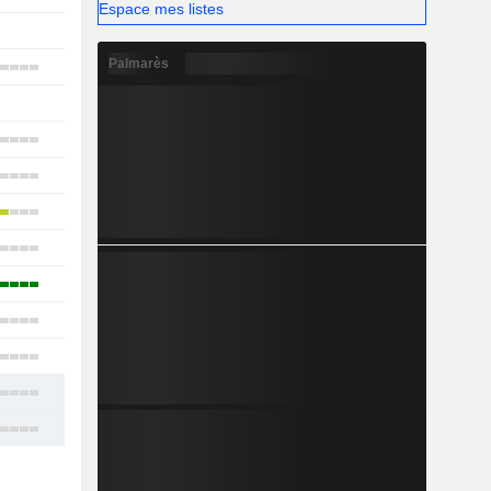
Espace mes listes
1
Palmarès
29
-
10
19
12
12
10
16
6
16
23