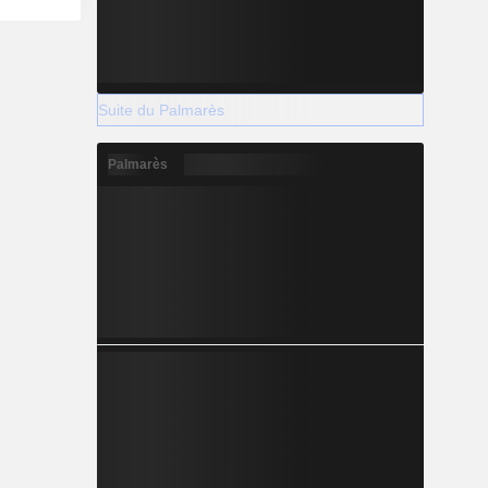
Suite du Palmarès
Palmarès