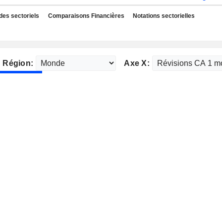
des sectoriels
Comparaisons Financières
Notations sectorielles
Région:
Axe X: