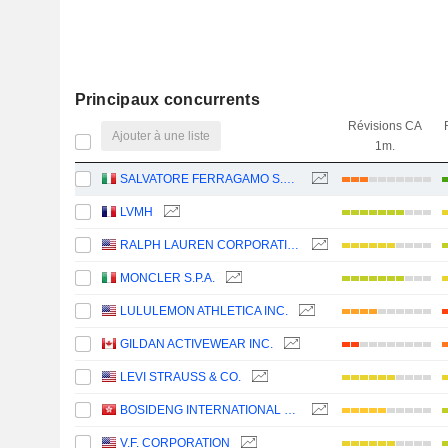
Principaux concurrents
Révisions CA
Ajouter à une liste
1m.
SALVATORE FERRAGAMO S.P.A.
LVMH
RALPH LAUREN CORPORATION
MONCLER S.P.A.
LULULEMON ATHLETICA INC.
GILDAN ACTIVEWEAR INC.
LEVI STRAUSS & CO.
BOSIDENG INTERNATIONAL HOLDINGS LIMITED
V.F. CORPORATION