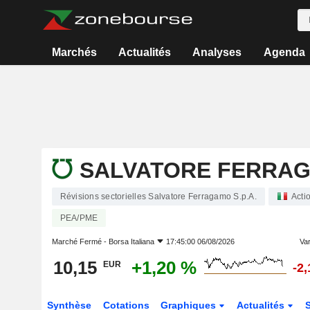
Marchés
Actualités
Analyses
Agenda
SALVATORE FERRAGA
Révisions sectorielles Salvatore Ferragamo S.p.A.
Acti
PEA/PME
Marché Fermé -
Borsa Italiana
17:45:00 06/08/2026
Var
10,15
+1,20 %
EUR
-2
Synthèse
Cotations
Graphiques
Actualités