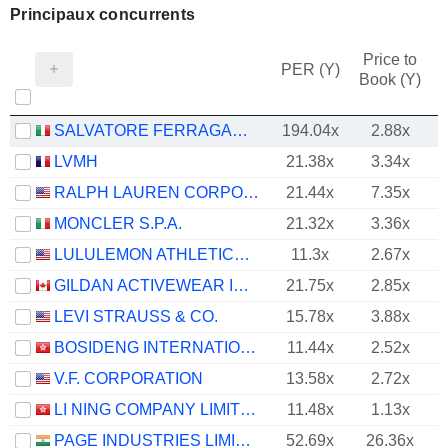
Principaux concurrents
Price to
PER (Y)
Book (Y)
SALVATORE FERRAGAMO S.P.A.
194.04x
2.88x
LVMH
21.38x
3.34x
RALPH LAUREN CORPORATION
21.44x
7.35x
MONCLER S.P.A.
21.32x
3.36x
LULULEMON ATHLETICA INC.
11.3x
2.67x
GILDAN ACTIVEWEAR INC.
21.75x
2.85x
LEVI STRAUSS & CO.
15.78x
3.88x
BOSIDENG INTERNATIONAL HOLDINGS LIMITED
11.44x
2.52x
V.F. CORPORATION
13.58x
2.72x
LI NING COMPANY LIMITED
11.48x
1.13x
PAGE INDUSTRIES LIMITED
52.69x
26.36x