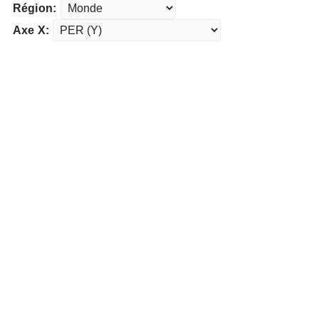
Région:
Axe X: