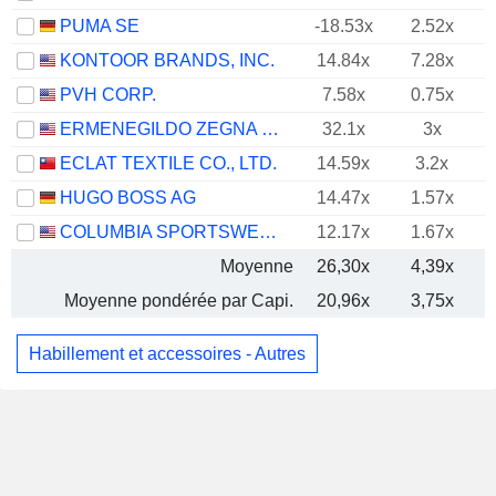
PUMA SE
-18.53x
2.52x
KONTOOR BRANDS, INC.
14.84x
7.28x
PVH CORP.
7.58x
0.75x
ERMENEGILDO ZEGNA N.V.
32.1x
3x
ECLAT TEXTILE CO., LTD.
14.59x
3.2x
HUGO BOSS AG
14.47x
1.57x
COLUMBIA SPORTSWEAR COMPANY
12.17x
1.67x
Moyenne
26,30x
4,39x
Moyenne pondérée par Capi.
20,96x
3,75x
Habillement et accessoires - Autres