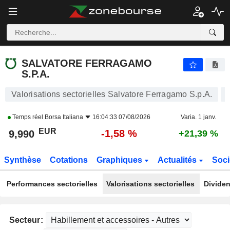
SALVATORE FERRAGAMO S.P.A.
9,990
€
-1,58 %
SALVATORE FERRAGAMO
S.P.A.
Valorisations sectorielles Salvatore Ferragamo S.p.A.
Temps réel
Borsa Italiana
16:04:33 07/08/2026
Varia. 1 janv.
EUR
-1,58 %
9,990
+21,39 %
Synthèse
Cotations
Graphiques
Actualités
Soci
Performances sectorielles
Valorisations sectorielles
Dividen
Secteur: