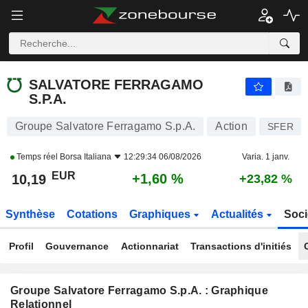
SALVATORE FERRAGAMO S.P.A.
10,19
€
+1,60 %
SALVATORE FERRAGAMO
S.P.A.
Groupe Salvatore Ferragamo S.p.A.
Action
SFER
Temps réel
Borsa Italiana
12:29:34 06/08/2026
Varia. 1 janv.
EUR
+1,60 %
10,19
+23,82 %
Synthèse
Cotations
Graphiques
Actualités
Soci
Profil
Gouvernance
Actionnariat
Transactions d'initiés
Groupe Salvatore Ferragamo S.p.A. : Graphique
Relationnel