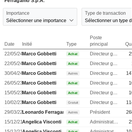
Ferragamo S.p.A.
Importance
Type de transaction
Sélectionner une importance
Sélectionner un type d
Poste
Date
Initié
Type
principal
Qua
22/05/24
Marco Gobbetti
Directeur general
2
Achat
22/05/24
Marco Gobbetti
Directeur general
Achat
30/04/24
Marco Gobbetti
Directeur general
14
Autres
26/05/23
Marco Gobbetti
Directeur general
1
Achat
15/05/23
Marco Gobbetti
Directeur general
1
Achat
10/02/23
Marco Gobbetti
Directeur general
11
Gratuit
29/03/22
Leonardo Ferragamo
Président
26
Autres
15/12/21
Angelica Visconti
Administrateur
2
Achat
15/12/21
Angelica Visconti
Administrateur
10
Achat