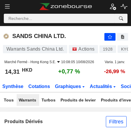
SANDS CHINA LTD.
14,31
$
+0,77 %
SANDS CHINA LTD.
Warrants Sands China Ltd.
Actions
1928
KYG
Marché Fermé -
Hong Kong S.E.
10:08:05 10/08/2026
Varia. 1 janv.
HKD
+0,77 %
14,31
-26,99 %
Synthèse
Cotations
Graphiques
Actualités
Soci
Tous
Warrants
Turbos
Produits de levier
Produits d'inv
Filtres
Produits Dérivés