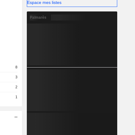
Espace mes listes
Palmarès
8
3
2
1