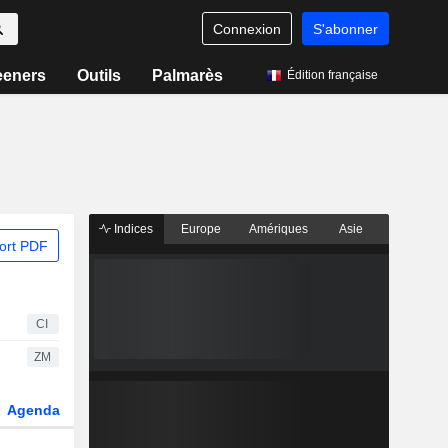
Connexion
S'abonner
eeners
Outils
Palmarès
Édition française
Indices
Europe
Amériques
Asie
ort PDF
CI
ZM
Agenda
Secteur
Dérivés
Fonds et ETFs