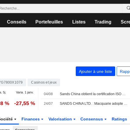
Conseils
Portefeuilles
Listes
Trading
Scr
Ajouter à une liste
Rapp
YG7800X1079
Casinos et jeux
a. 5j.
Varia. 1 janv.
04/08
Sands China obtient la certification ISO 14001:2026 pour son système de management environnemental auprès du British Standards Institution Group
08 %
-27,55 %
24/07
SANDS CHINA LTD. : Macquarie adopte une opinion positive
Société
Finances
Valorisation
Consensus
Ratings