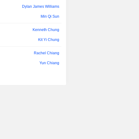
ainsi que dans la prestation de s
Dylan James Williams
restauration et autres. Le s
Transbordeurs et autres activités » es
Min Qi Sun
la prestation de services de transb
navettes et autres.
Kenneth Chung
Kit Yi Chung
Rachel Chiang
Yun Chiang