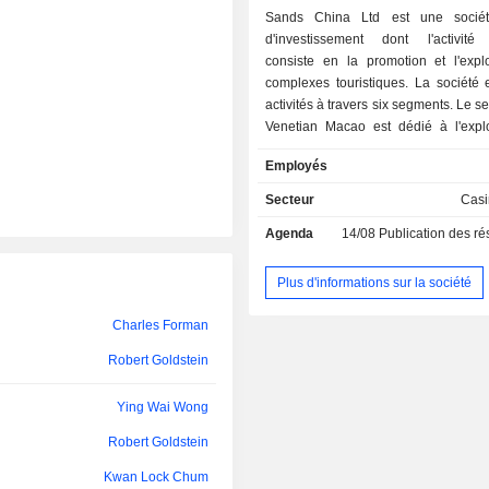
Sands China Ltd est une sociét
d'investissement dont l'activité 
consiste en la promotion et l'explo
complexes touristiques. La société 
activités à travers six segments. Le 
Venetian Macao est dédié à l'explo
casinos, d'hôtels et de centres co
Employés
ainsi qu'à la prestation de se
restauration et autres. Le se
Secteur
Casi
Londoner Macao est dédié à l'explo
Agenda
14/08
Publication des résultat
casinos, d'hôtels et de centres co
ainsi qu'à la prestation de se
restauration et autres. Le segment T
Plus d'informations sur la société
Macao est dédié à l'exploitation d
d'hôtels et de centres commerciaux, ai
Charles Forman
prestation de services de restauration
Robert Goldstein
Le segment Plaza Macao est
l'exploitation de casinos, d'hôtels et
Ying Wai Wong
commerciaux, ainsi qu'à la pres
services de restauration et autres.
Robert Goldstein
Sands Macao est actif dans l’explo
casinos, d’hôtels et de centres co
Kwan Lock Chum