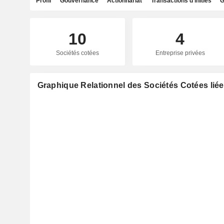
Profil
Gouvernance
Actionnariat
Transactions d'initiés
G
10
4
Sociétés cotées
Entreprise privées
Graphique Relationnel des Sociétés Cotées liée