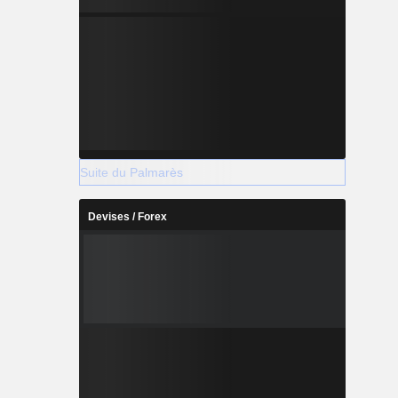
ervices de
egment «
t actif dans
ordeurs, de
Suite du Palmarès
Devises / Forex