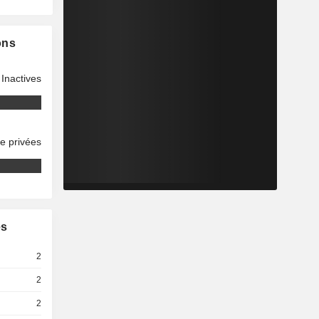
ons
Inactives
se privées
es
2
2
2