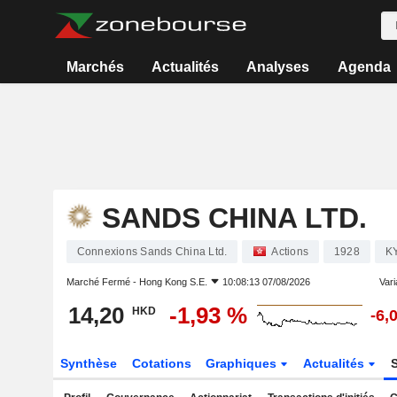
Marchés
Actualités
Analyses
Agenda
SANDS CHINA LTD.
Connexions Sands China Ltd.
Actions
1928
K
Marché Fermé -
Hong Kong S.E.
10:08:13 07/08/2026
Vari
14,20
-1,93 %
HKD
-6,
Synthèse
Cotations
Graphiques
Actualités