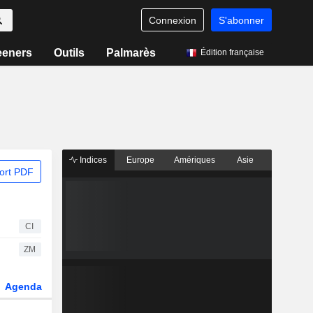
Connexion
S'abonner
eeners
Outils
Palmarès
Édition française
Indices
Europe
Amériques
Asie
ort PDF
CI
ZM
Agenda
Secteur
Dérivés
Fonds et ETFs