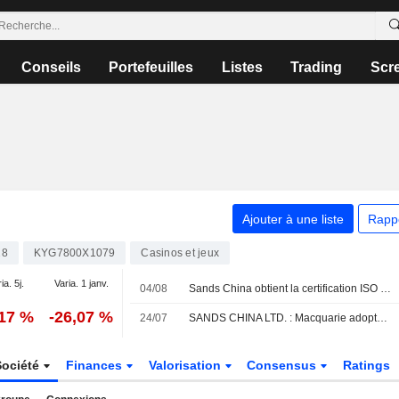
Conseils
Portefeuilles
Listes
Trading
Scr
Ajouter à une liste
Rapp
28
KYG7800X1079
Casinos et jeux
ia. 5j.
Varia. 1 janv.
04/08
Sands China obtient la certification ISO 14001:2026 pour son système de management environnemental auprès du British Standards Institution Group
,17 %
-26,07 %
24/07
SANDS CHINA LTD. : Macquarie adopte une opinion positive
Société
Finances
Valorisation
Consensus
Ratings