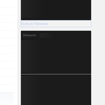
Suite du Palmarès
Palmarès