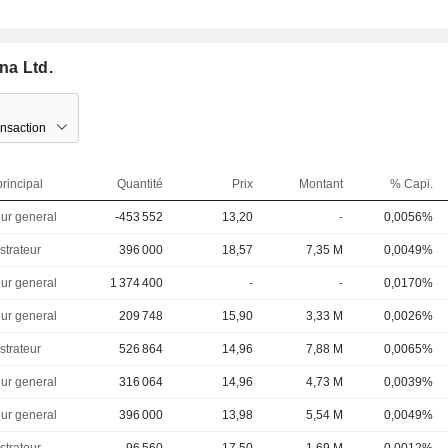
na Ltd.
ansaction
rincipal
Quantité
Prix
Montant
% Capi.
eur general
-453 552
13,20
-
0,0056%
strateur
396 000
18,57
7,35 M
0,0049%
eur general
1 374 400
-
-
0,0170%
eur general
209 748
15,90
3,33 M
0,0026%
strateur
526 864
14,96
7,88 M
0,0065%
eur general
316 064
14,96
4,73 M
0,0039%
eur general
396 000
13,98
5,54 M
0,0049%