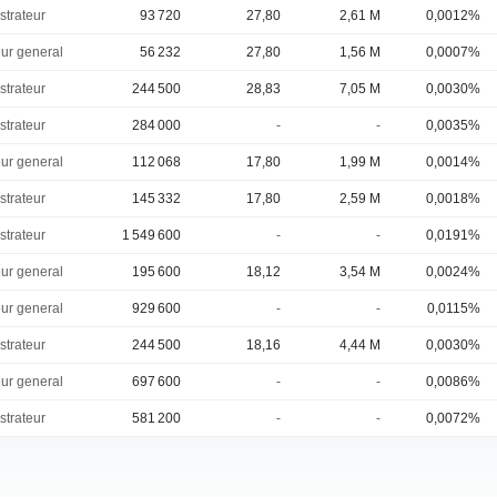
strateur
93 720
27,80
2,61 M
0,0012%
eur general
56 232
27,80
1,56 M
0,0007%
strateur
244 500
28,83
7,05 M
0,0030%
strateur
284 000
-
-
0,0035%
eur general
112 068
17,80
1,99 M
0,0014%
strateur
145 332
17,80
2,59 M
0,0018%
strateur
1 549 600
-
-
0,0191%
eur general
195 600
18,12
3,54 M
0,0024%
eur general
929 600
-
-
0,0115%
strateur
244 500
18,16
4,44 M
0,0030%
eur general
697 600
-
-
0,0086%
strateur
581 200
-
-
0,0072%