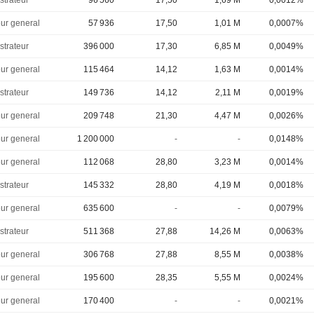
strateur
96 560
17,50
1,69 M
0,0012%
eur general
57 936
17,50
1,01 M
0,0007%
strateur
396 000
17,30
6,85 M
0,0049%
eur general
115 464
14,12
1,63 M
0,0014%
strateur
149 736
14,12
2,11 M
0,0019%
eur general
209 748
21,30
4,47 M
0,0026%
eur general
1 200 000
-
-
0,0148%
eur general
112 068
28,80
3,23 M
0,0014%
strateur
145 332
28,80
4,19 M
0,0018%
eur general
635 600
-
-
0,0079%
strateur
511 368
27,88
14,26 M
0,0063%
eur general
306 768
27,88
8,55 M
0,0038%
eur general
195 600
28,35
5,55 M
0,0024%
eur general
170 400
-
-
0,0021%