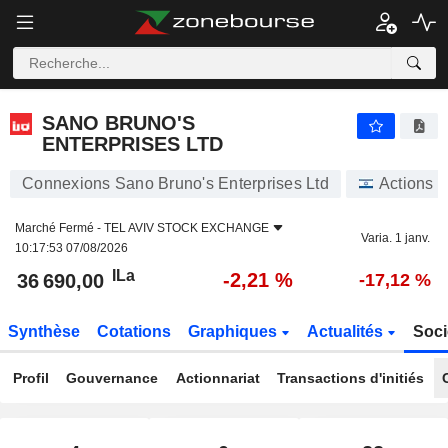
SANO BRUNO'S ENTERPRISES LTD
36 690,00
ILa
-2,21 %
SANO BRUNO'S
ENTERPRISES LTD
Connexions Sano Bruno's Enterprises Ltd
Actions
Marché Fermé -
TEL AVIV STOCK EXCHANGE
Varia. 1 janv.
10:17:53 07/08/2026
ILa
-2,21 %
36 690,00
-17,12 %
Synthèse
Cotations
Graphiques
Actualités
Soci
Profil
Gouvernance
Actionnariat
Transactions d'initiés