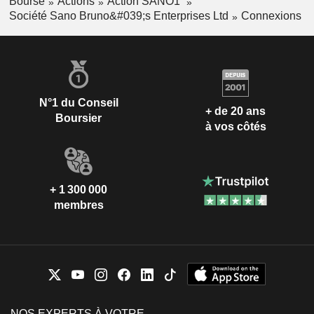
Bourse
Actions
Action SANO1
Société Sano Bruno&#039;s Enterprises Ltd
Connexions
N°1 du Conseil
+ de 20 ans
Boursier
à vos côtés
+ 1 300 000
membres
NOS EXPERTS À VOTRE