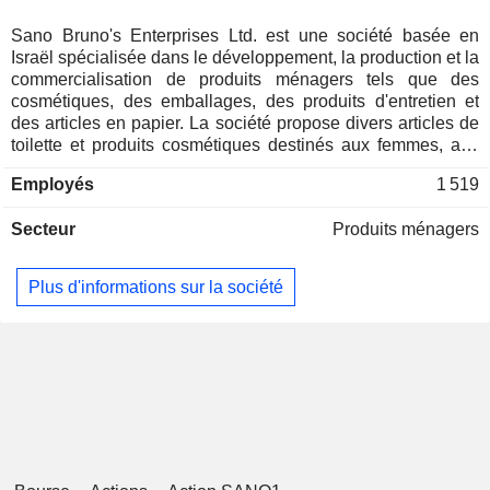
Sano Bruno's Enterprises Ltd. est une société basée en
Israël spécialisée dans le développement, la production et la
commercialisation de produits ménagers tels que des
cosmétiques, des emballages, des produits d'entretien et
des articles en papier. La société propose divers articles de
toilette et produits cosmétiques destinés aux femmes, aux
hommes et aux bébés. Sa gamme comprend notamment
Employés
1 519
des lingettes pour bébés, des éponges, des lotions, des
crèmes, des savons, des couches et des produits
Secteur
Produits ménagers
complémentaires. Elle fournit également des produits
d'emballage, tels que des films d'emballage et des feuilles
métalliques. Les produits d'entretien comprennent des
Plus d'informations sur la société
éponges, des brosses, des détergents et d'autres articles
ménagers destinés à divers usages. La société exporte
également ses produits vers l'Europe de l'Est. Sano Bruno et
ses filiales approvisionnent par ailleurs environ 6 000
détaillants en Israël, tels que Shufersal, Coop et Club-
Market. Parmi ses autres clients figurent des institutions
publiques, des hôpitaux, des hôtels, des entreprises de
nettoyage et des bureaux.