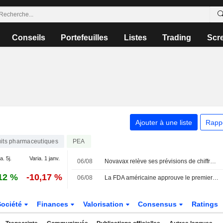
Conseils
Portefeuilles
Listes
Trading
Scr
Ajouter à une liste
Rapp
its pharmaceutiques
PEA
a. 5j.
Varia. 1 janv.
06/08
Novavax relève ses prévisions de chiffre d'affaires annuel, les accords de licence compensant la faible demande de vaccins
12 %
-10,17 %
06/08
La FDA américaine approuve le premier vaccin contre la grippe à ARNm de Moderna
Société
Finances
Valorisation
Consensus
Ratings