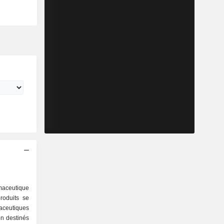
aceutique
roduits se
on destinés