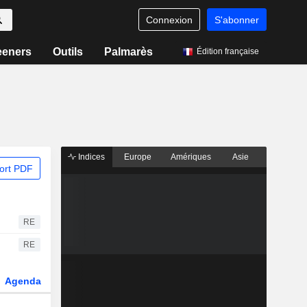
Connexion
S'abonner
eeners
Outils
Palmarès
Édition française
Indices
Europe
Amériques
Asie
ort PDF
RE
RE
Agenda
Secteur
Dérivés
Fonds et ETFs