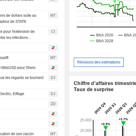
ons de dollars suite au
MT
radeur de STAT6
e pour l'extension de
CI
re les infections
uadfi
MT
Révisions des estimations
 40 MdsUSD pour Shein
ue les regards se tournent
DJ
Chiffre d'affaires trimestrie
Taux de surprise
lectric, Eiffage
DJ
ZD
dication de son vaccin
MT