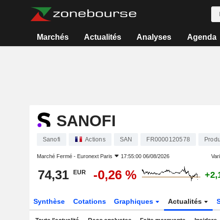
Marchés
Actualités
Analyses
Agenda
SANOFI
Sanofi
Actions
SAN
FR0000120578
Produ
Marché Fermé -
Euronext Paris
17:55:00 06/08/2026
Vari
74,31
-0,26 %
EUR
+2,
Synthèse
Cotations
Graphiques
Actualités