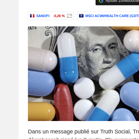
Ajouter Zonebourse
SANOFI
-0,26 %
MSCI ACWI/HEALTH CARE (GDT
Dans un message publié sur Truth Social, T