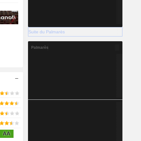
Suite du Palmarès
Palmarès
AA