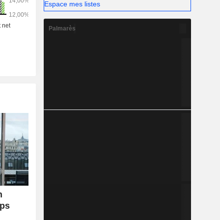
Espace mes listes
Palmarès
n
mps