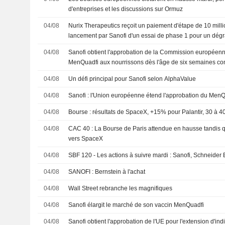
d'entreprises et les discussions sur Ormuz
04/08
Nurix Therapeutics reçoit un paiement d'étape de 10 milli
lancement par Sanofi d'un essai de phase 1 pour un dég
04/08
Sanofi obtient l'approbation de la Commission européenn
MenQuadfi aux nourrissons dès l'âge de six semaines cont
invasives à méningocoques
04/08
Un défi principal pour Sanofi selon AlphaValue
04/08
Sanofi : l'Union européenne étend l'approbation du MenQ
04/08
Bourse : résultats de SpaceX, +15% pour Palantir, 30 à
04/08
CAC 40 : La Bourse de Paris attendue en hausse tandis q
vers SpaceX
04/08
SBF 120 - Les actions à suivre mardi : Sanofi, Schneider E
04/08
SANOFI : Bernstein à l'achat
04/08
Wall Street rebranche les magnifiques
04/08
Sanofi élargit le marché de son vaccin MenQuadfi
04/08
Sanofi obtient l'approbation de l'UE pour l'extension d'in