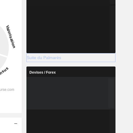
Suite du Palmarès
Devises / Forex
s