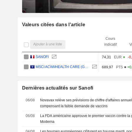
Valeurs citées dans l'article
Cours
Ajouter à une liste
indicatif
V
SANOFI
74,31
EUR
-0
MSCI ACWI/HEALTH CARE (GDTR)
689,97
PTS
+0
Dernières actualités sur Sanofi
06/08
Novavax relève ses prévisions de chiffre d'affaires annuel
compensant la faible demande de vaccins
06/08
La FDA américaine approuve le premier vaccin contre la
Moderna
04/08
Les bourses européennes clôturent en hausse mardi, porté