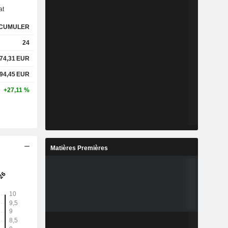
at
CUMULER
24
74,31
EUR
94,45
EUR
+27,11 %
Matières Premières