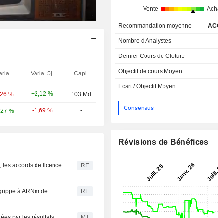
Vente
Ach
Recommandation moyenne
AC
Nombre d'Analystes
Dernier Cours de Cloture
Objectif de cours Moyen
aria.
Varia. 5j.
Capi.
Ecart / Objectif Moyen
+2,12 %
,26 %
103 Md
Consensus
-1,69 %
-
,27 %
Révisions de Bénéfices
, les accords de licence
RE
 grippe à ARNm de
RE
es par les résultats
MT