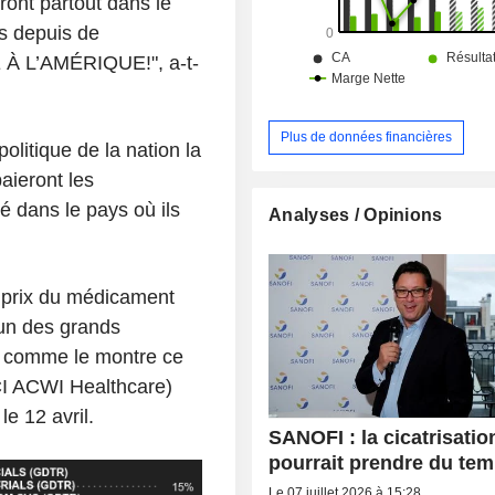
ront partout dans le
is depuis de
 À L’AMÉRIQUE!", a-t-
Plus de données financières
olitique de la nation la
paieront les
 dans le pays où ils
Analyses / Opinions
 prix du médicament
'un des grands
, comme le montre ce
CI ACWI Healthcare)
le 12 avril.
SANOFI : la cicatrisatio
pourrait prendre du te
Le 07 juillet 2026 à 15:28