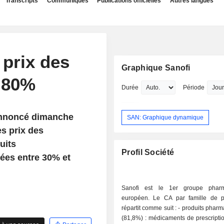
Transcripts
Communiqués
Publications officielles
Autres langues
 prix des
Graphique Sanofi
 80%
Durée
Période
annoncé dimanche
SAN: Graphique dynamique
es prix des
uits
Profil Société
ées entre 30% et
Sanofi est le 1er groupe pharm
européen. Le CA par famille de p
répartit comme suit : - produits pharmaceutiques
(81,8%) : médicaments de prescripti