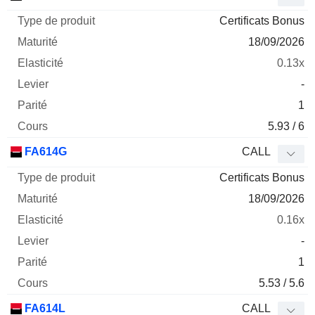
Certificats Bonus
18/09/2026
0.13x
-
1
5.93 / 6
FA614G
CALL
Certificats Bonus
18/09/2026
0.16x
-
1
5.53 / 5.6
FA614L
CALL