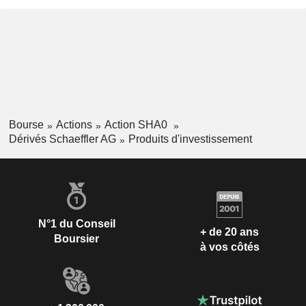
Bourse
Actions
Action SHA0
Dérivés Schaeffler AG
Produits d'investissement
N°1 du Conseil
+ de 20 ans
Boursier
à vos côtés