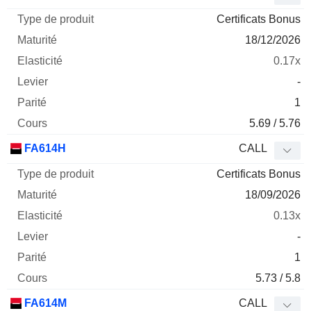
Certificats Bonus
18/12/2026
0.17x
-
1
5.69 / 5.76
FA614H
CALL
Certificats Bonus
18/09/2026
0.13x
-
1
5.73 / 5.8
FA614M
CALL