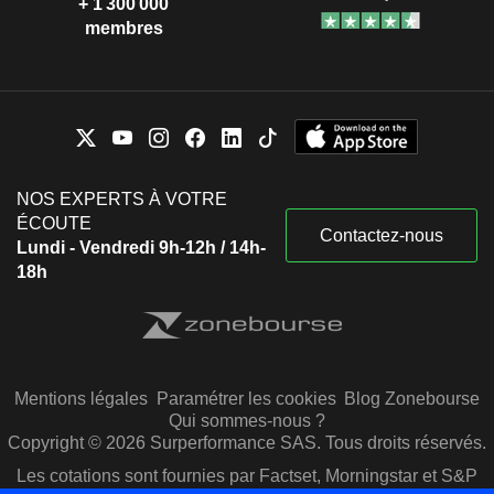
+ 1 300 000
membres
NOS EXPERTS À VOTRE
ÉCOUTE
Contactez-nous
Lundi - Vendredi 9h-12h / 14h-
18h
Mentions légales
Paramétrer les cookies
Blog Zonebourse
Qui sommes-nous ?
Copyright © 2026 Surperformance SAS. Tous droits réservés.
Les cotations sont fournies par Factset, Morningstar et S&P