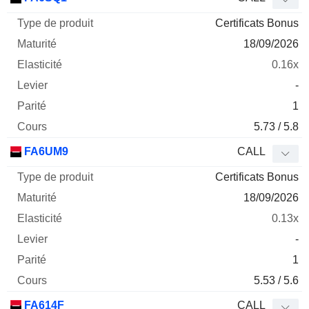
Certificats Bonus
18/09/2026
0.16x
-
1
5.73 / 5.8
FA6UM9
CALL
Certificats Bonus
18/09/2026
0.13x
-
1
5.53 / 5.6
FA614F
CALL