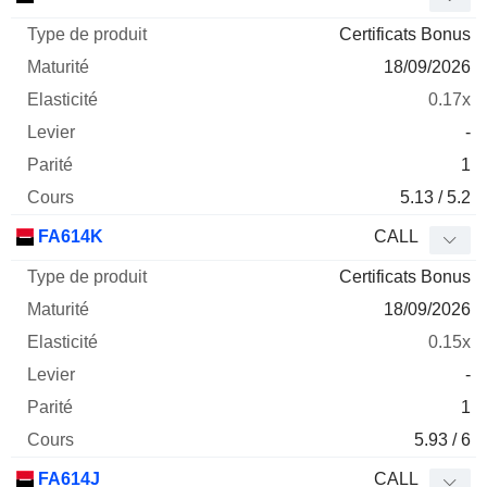
Certificats Bonus
18/09/2026
0.17x
-
1
5.13 / 5.2
FA614K
CALL
Certificats Bonus
18/09/2026
0.15x
-
1
5.93 / 6
FA614J
CALL