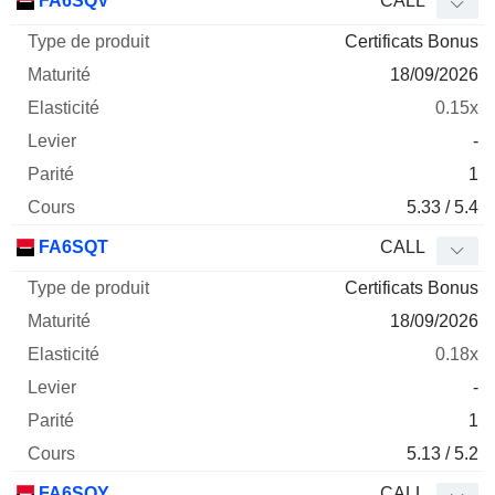
FA6SQV
CALL
Certificats Bonus
18/09/2026
0.15x
-
1
5.33 / 5.4
FA6SQT
CALL
Certificats Bonus
18/09/2026
0.18x
-
1
5.13 / 5.2
FA6SQY
CALL