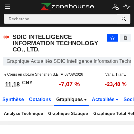
SDIC INTELLIGENCE INFORMATION TECHNOLOGY CO., LTD.
11,18
¥
-7,07 %
SDIC INTELLIGENCE
INFORMATION TECHNOLOGY
CO., LTD.
Graphique Actualités SDIC Intelligence Information Techno
Cours en clôture
Shenzhen S.E.
07/08/2026
Varia. 1 janv.
CNY
-7,07 %
11,18
-23,48 %
Synthèse
Cotations
Graphiques
Actualités
Soci
Analyse Technique
Graphique Statique
Graphique Total Re