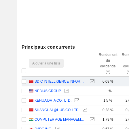
Principaux concurrents
Rendement
Ren
du
Ajouter à une liste
dividende
div
(Y)
(
SDIC INTELLIGENCE INFORMATION TECHNOLOGY CO., LTD.
0,08 %
NEBIUS GROUP
-.--%
-
KEHUA DATA CO., LTD.
1,5 %
2
SHANGHAI @HUB CO.,LTD.
0,28 %
0
COMPUTER AGE MANAGEMENT SERVICES LIMITED
1,79 %
2