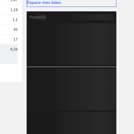
1,47 Md
Espace mes listes
1,19 Md
Palmarès
1,1 Md
458 M
170 M
6,34 Md