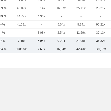
,68 %
31.68x
2.58x
4.2x
16.85x
21.91x
,69 %
40.09x
8.14x
16.57x
25.71x
28.21x
,39 %
14.77x
4.36x
-
-
-
.--%
-1.69x
-
5.04x
8.24x
95.21x
.--%
-
3.08x
2.54x
11.59x
37.13x
,7 %
7,48x
5,94x
9,22x
21,90x
36,32x
,24 %
-60,95x
7,60x
16,84x
42,43x
-45,35x