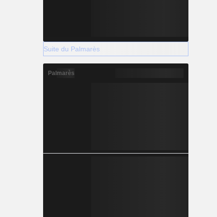
Suite du Palmarès
Palmarès