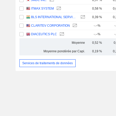
JMDC INC.
0,57 %
0
ITMAX SYSTEM
0,58 %
0
BLS INTERNATIONAL SERVICES LIMITED
0,39 %
0
CLARITEV CORPORATION
-.--%
-
DIACEUTICS PLC
-.--%
-
Moyenne
0,52 %
0
Moyenne pondérée par Capi.
0,19 %
0
Services de traitements de données