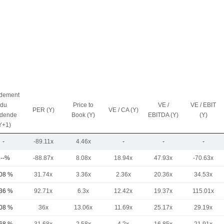
dement
du
Price to
VE /
VE / EBIT
PER (Y)
VE / CA (Y)
idende
Book (Y)
EBITDA (Y)
(Y)
Y+1)
-
-89.11x
4.46x
-
-
-
.--%
-88.87x
8.08x
18.94x
47.93x
-70.63x
,08 %
31.74x
3.36x
2.36x
20.36x
34.53x
,36 %
92.71x
6.3x
12.42x
19.37x
115.01x
,08 %
36x
13.06x
11.69x
25.17x
29.19x