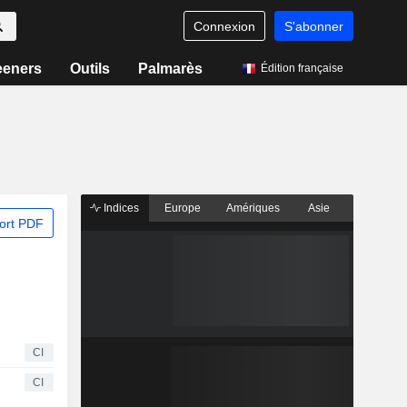
Connexion
S'abonner
eeners
Outils
Palmarès
Édition française
Indices
Europe
Amériques
Asie
ort PDF
CI
CI