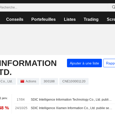
Conseils
Portefeuilles
Listes
Trading
Scr
 INFORMATION
Ajouter à une liste
Rapp
TD.
Co., Ltd.
Actions
300188
CNE100001120
1 janv.
17/04
SDIC Intelligence Information Technology Co., Ltd. publie ses résultats pour le premier trimestre clos le 31 mars 2026
48 %
24/10/25
SDIC Intelligence Xiamen Information Co., Ltd. publie ses résultats pour les neuf premiers mois de 2025