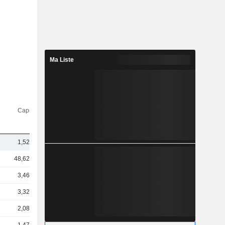
Ma Liste
Capi.($)
1,52 Md
48,62 Md
3,46 Md
3,32 Md
2,08 Md