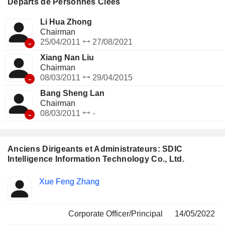
d'entreprise. L'activité de nouvelles villes intelligentes fournit
Départs de Personnes Clées
des solutions couvrant la conception de haut niveau, les
produits de plateformes de mégadonnées et l'intégration
Li Hua Zhong
complète de systèmes.
Chairman
-
25/04/2011
27/08/2021
Xiang Nan Liu
Chairman
-
08/03/2011
29/04/2015
Bang Sheng Lan
Chairman
-
08/03/2011
-
Anciens Dirigeants et Administrateurs: SDIC
Intelligence Information Technology Co., Ltd.
Fonctions
Xue Feng Zhang
Insider
occupées
Corporate Officer/Principal
14/05/2022