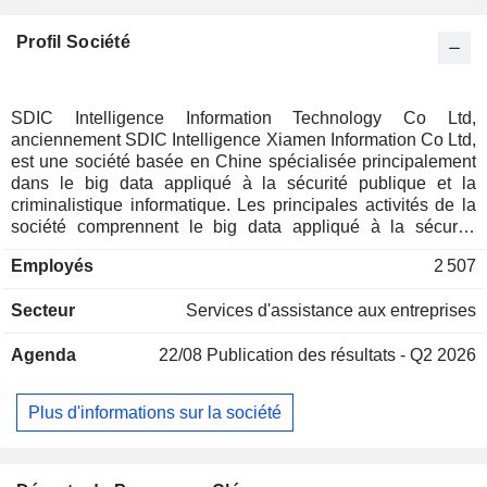
Profil Société
SDIC Intelligence Information Technology Co Ltd,
anciennement SDIC Intelligence Xiamen Information Co Ltd,
est une société basée en Chine spécialisée principalement
dans le big data appliqué à la sécurité publique et la
criminalistique informatique. Les principales activités de la
société comprennent le big data appliqué à la sécurité
publique, la criminalistique informatique, la nouvelle sécurité
Employés
2 507
du cyberespace et les nouvelles villes intelligentes.
L'activité de mégadonnées pour la sécurité publique couvre
Secteur
Services d'assistance aux entreprises
les domaines de la cybersécurité, de la police intelligente et
de la sécurité intelligente. L'activité de criminalistique
Agenda
22/08
Publication des résultats - Q2 2026
informatique propose des produits couvrant des scénarios
opérationnels tels que la collecte de données, les enquêtes
sur site et l'analyse criminalistique en laboratoire. L'activité
Plus d'informations sur la société
de nouvelle cybersécurité couvre les domaines de
l'application de la loi, de la sécurité des données
gouvernementales et de la sécurité des données