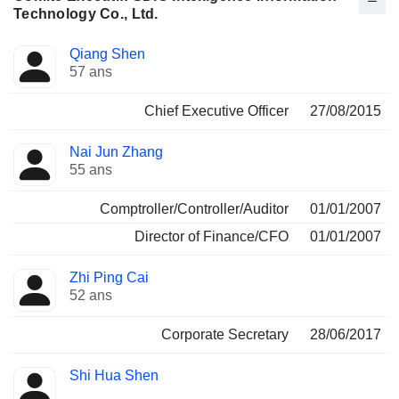
Technology Co., Ltd.
Fonctions
Qiang Shen
Dirigeant
occupées
57 ans
Chief Executive Officer
27/08/2015
Nai Jun Zhang
55 ans
Comptroller/Controller/Auditor
01/01/2007
Director of Finance/CFO
01/01/2007
Zhi Ping Cai
52 ans
Corporate Secretary
28/06/2017
Shi Hua Shen