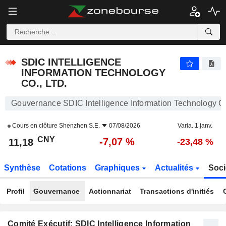
SDIC INTELLIGENCE INFORMATION TECHNOLOGY CO., LTD.
11,18
¥
-7,07 %
SDIC INTELLIGENCE
INFORMATION TECHNOLOGY
CO., LTD.
Gouvernance SDIC Intelligence Information Technology Co
Cours en clôture
Shenzhen S.E.
07/08/2026
Varia. 1 janv.
CNY
-7,07 %
11,18
-23,48 %
Synthèse
Cotations
Graphiques
Actualités
Soci
Profil
Gouvernance
Actionnariat
Transactions d'initiés
Comité Exécutif: SDIC Intelligence Information