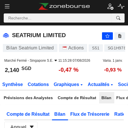
SEATRIUM LIMITED
2,140
$
-0,47 %
SEATRIUM LIMITED
Bilan Seatrium Limited
Actions
S51
SG1H9787
Marché Fermé -
Singapore S.E.
11:15:28 07/08/2026
Varia. 1 janv.
SGD
-0,47 %
2,140
-0,93 %
Synthèse
Cotations
Graphiques
Actualités
Soci
Prévisions des Analystes
Compte de Résultat
Bilan
Flux d
Compte de Résultat
Bilan
Flux de Trésorerie
Ratios
Annuel