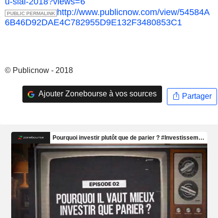
u-sial-2018?views=6
http://www.publicnow.com/view/54584A
PUBLIC PERMALINK
6B46D92DAE4C782955D9E132F3480853C1
© Publicnow - 2018
Ajouter Zonebourse à vos sources
Partager