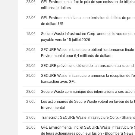
23/06
GFL Environmental fixe le prix de son émission de billet
millions de dollars
22/06
GFL Environmental lance une émission de billets de prem
de dollars US
15/06
Secure Waste Infrastructure Corp. annonce le versement d
payable vers le 15 juillet 2026
29/05
SECURE Waste Infrastructure obtient l'ordonnance finale
Environmental pour 6,4 milliards de dollars
29/05
SECURE prévoit une clôture de la transaction au second
29/05
SECURE Waste Infrastructure annonce la réception de l'o
transaction avec GFL
28/05
Secure Waste communique des informations à ses action
27/05
Les actionnaires de Secure Waste votent en faveur de la
Environmental
27/05
Transcript : SECURE Waste Infrastructure Corp. - Shareho
26/05
GFL Environmental Inc. et SECURE Waste Infrastructure Co
de leurs actionnaires pour leur fusion - Bloomberg News