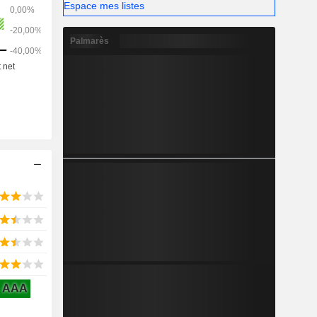
Espace mes listes
le biais de
kage.
Palmarès
AAA