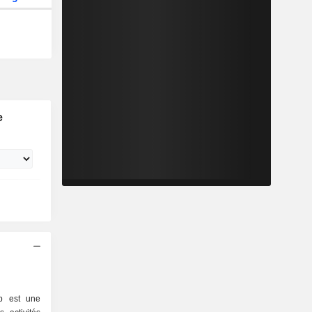
e
p est une