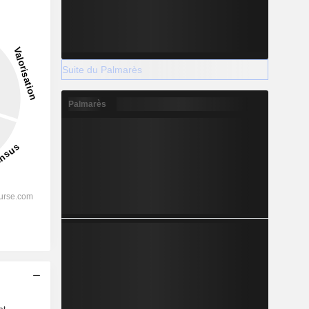
Suite du Palmarès
Palmarès
s