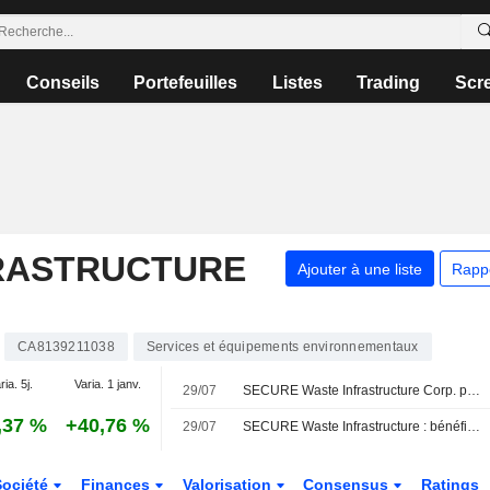
Conseils
Portefeuilles
Listes
Trading
Scr
RASTRUCTURE
Ajouter à une liste
Rapp
CA8139211038
Services et équipements environnementaux
ria. 5j.
Varia. 1 janv.
29/07
SECURE Waste Infrastructure Corp. publie ses résultats pour le deuxième trimestre et le premier semestre clos le 30 juin 2026
,37 %
+40,76 %
29/07
SECURE Waste Infrastructure : bénéfice et chiffre d'affaires supérieurs aux attentes au T2 ; les perspectives d'EBITDA pour 2026 sont maintenues
Société
Finances
Valorisation
Consensus
Ratings