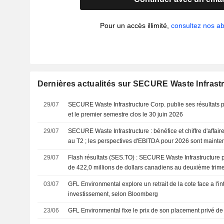
Pour un accès illimité,
consultez nos 
Dernières actualités sur SECURE Waste Infrast
29/07
SECURE Waste Infrastructure Corp. publie ses résultats p
et le premier semestre clos le 30 juin 2026
29/07
SECURE Waste Infrastructure : bénéfice et chiffre d'affair
au T2 ; les perspectives d'EBITDA pour 2026 sont maint
29/07
Flash résultats (SES.TO) : SECURE Waste Infrastructure pub
de 422,0 millions de dollars canadiens au deuxième trimes
attendus par le consensus FactSet
03/07
GFL Environmental explore un retrait de la cote face a l'in
investissement, selon Bloomberg
23/06
GFL Environmental fixe le prix de son placement privé de 