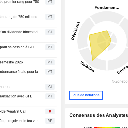
s de premier rang pour 750
MT
ier rang de 750 millions
MT
'un dividende trimestriel
CI
 pour sa cession à GFL
MT
 semestre 2026
MT
rdonnance finale pour la
MT
naires
CI
Plus de notations
 transaction avec GFL
MT
lder/Analyst Call
Consensus des Analyste
rp. reçoivent le feu vert
RE