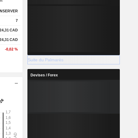
at
NSERVER
7
24,31
CAD
24,31
CAD
-0,02 %
Suite du Palmarès
Devises / Forex