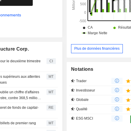
liquides dérivés du gaz naturel, par 
transactions, de mélanges et de stoc
abonnements
Plus de données financières
ructure Corp.
our le deuxième trimestre
CI
Notations
es supérieurs aux attentes
MT
Trader
enues
Investisseur
lie un chiffre d'affaires
MT
tre, contre 368,5 millions
Globale
teret de fonds de capital-
RE
Qualité
ESG MSCI
billets de premier rang
MT