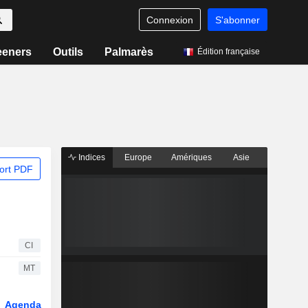
Connexion
S'abonner
eeners
Outils
Palmarès
Édition française
Indices
Europe
Amériques
Asie
ort PDF
CI
MT
Agenda
Secteur
Dérivés