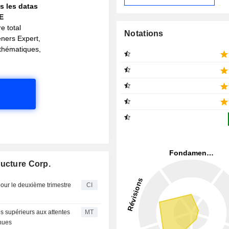
s les datas
IE
e total
Notations
eners Expert,
s thématiques,
ructure Corp.
our le deuxième trimestre
CI
es supérieurs aux attentes
MT
enues