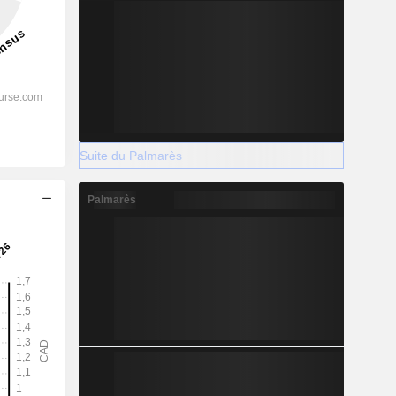
Suite du Palmarès
Palmarès