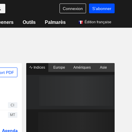
Connexion
S'abonner
eeners
Outils
Palmarès
Édition française
Indices
Europe
Amériques
Asie
ort PDF
CI
MT
Agenda
Secteur
Dérivés