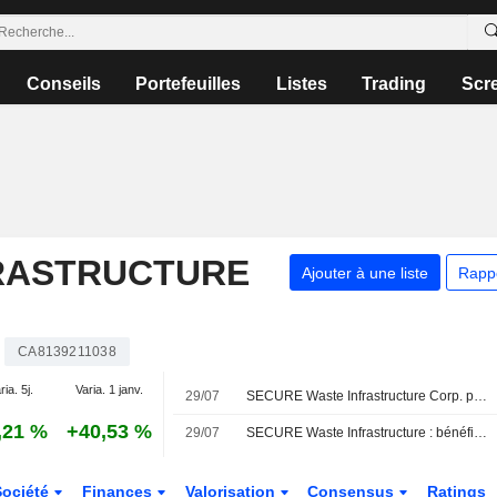
Conseils
Portefeuilles
Listes
Trading
Scr
RASTRUCTURE
Ajouter à une liste
Rapp
CA8139211038
ria. 5j.
Varia. 1 janv.
29/07
SECURE Waste Infrastructure Corp. publie ses résultats pour le deuxième trimestre et le premier semestre clos le 30 juin 2026
,21 %
+40,53 %
29/07
SECURE Waste Infrastructure : bénéfice et chiffre d'affaires supérieurs aux attentes au T2 ; les perspectives d'EBITDA pour 2026 sont maintenues
Société
Finances
Valorisation
Consensus
Ratings