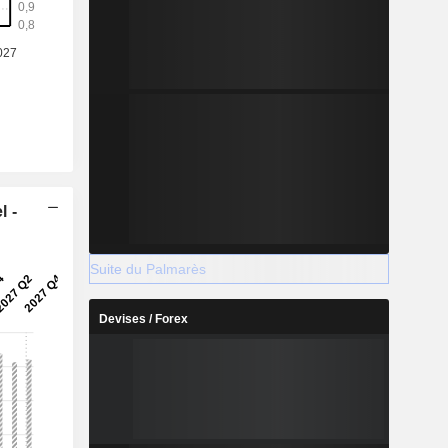
l -
Suite du Palmarès
Devises / Forex