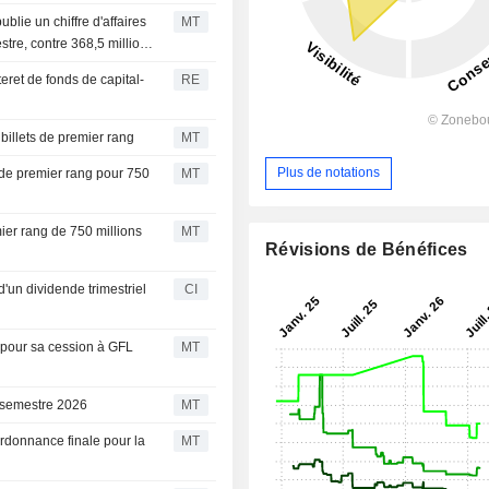
lie un chiffre d'affaires
MT
tre, contre 368,5 millions
teret de fonds de capital-
RE
billets de premier rang
MT
Plus de notations
s de premier rang pour 750
MT
ier rang de 750 millions
MT
Révisions de Bénéfices
'un dividende trimestriel
CI
 pour sa cession à GFL
MT
 semestre 2026
MT
rdonnance finale pour la
MT