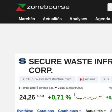
Marchés
Actualités
Analyses
Agenda
SECURE WASTE INF
CORP.
SECURE Waste Infrastructure Corp.
Actions
SES
Temps Différé
Toronto S.E.
21:15:43 06/08/2026
Va
24,26
+0,71 %
CAD
+0
Synthèse
Cotations
Graphiques
Actualités