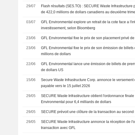
29/07
Flash résultats (SES.TO) : SECURE Waste Infrastructure pub
de 422,0 millions de dollars canadiens au deuxième trimes
attendus par le consensus FactSet
03/07
GFL Environmental explore un retrait de la cote face a l'in
investissement, selon Bloomberg
23/06
GFL Environmental fixe le prix de son placement privé de 
23/06
GFL Environmental fixe le prix de son émission de billet
millions de dollars
22/06
GFL Environmental lance une émission de billets de prem
de dollars US
15/06
Secure Waste Infrastructure Corp. annonce le versement d
payable vers le 15 juillet 2026
29/05
SECURE Waste Infrastructure obtient l'ordonnance finale
Environmental pour 6,4 milliards de dollars
29/05
SECURE prévoit une clôture de la transaction au second
29/05
SECURE Waste Infrastructure annonce la réception de l'o
transaction avec GFL