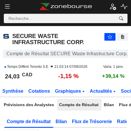
SECURE WASTE INFRASTRUCTURE CORP.
24,03
$
-1,15 %
SECURE WASTE
INFRASTRUCTURE CORP.
Compte de Résultat SECURE Waste Infrastructure Corp.
Temps Différé
Toronto S.E.
21:03:14 07/08/2026
Varia. 1 janv.
CAD
-1,15 %
24,03
+39,14 %
Synthèse
Cotations
Graphiques
Actualités
Soci
Prévisions des Analystes
Compte de Résultat
Bilan
Flux d
Compte de Résultat
Bilan
Flux de Trésorerie
Ratios