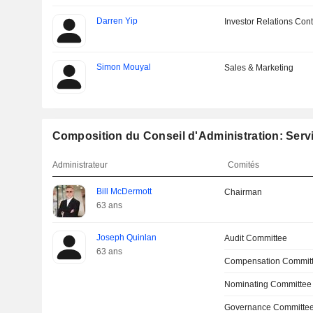
Darren Yip
Investor Relations Cont
Simon Mouyal
Sales & Marketing
Composition du Conseil d'Administration: Serv
Administrateur
Comités
Bill McDermott
Chairman
63 ans
Joseph Quinlan
Audit Committee
63 ans
Compensation Commit
Nominating Committee
Governance Committe