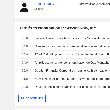
Frederic Luddy
Director/Board Membe
71 ans
Dernières Nominations: ServiceNow, Inc.
03/08
24/06
Nike trébuche après la nomination d'un nouveau directeu
16/04
14/04
02/04
01/04
02/03
Datadog, Inc. nomme Dominic Phillips au sein de son con
Plus d'Actualités