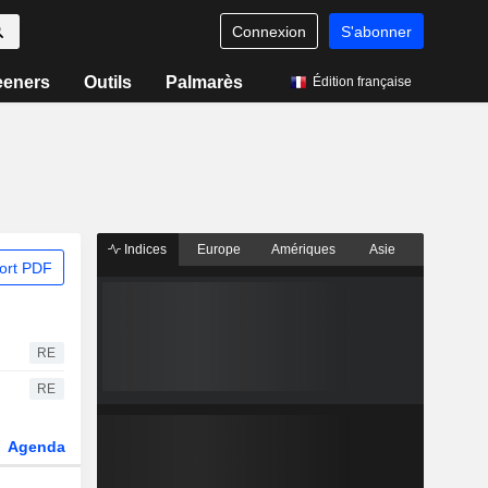
Connexion
S'abonner
eeners
Outils
Palmarès
Édition française
Indices
Europe
Amériques
Asie
ort PDF
RE
RE
Agenda
Secteur
Dérivés
Fonds et ETFs