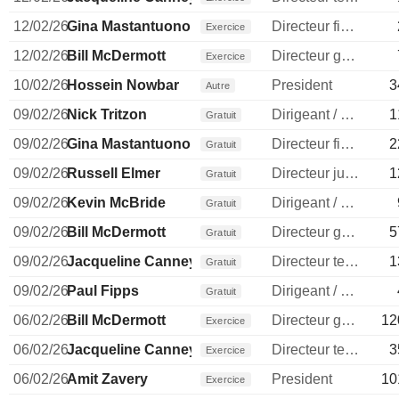
12/02/26
Gina Mastantuono
Directeur financier
Exercice
12/02/26
Bill McDermott
Directeur general
Exercice
10/02/26
Hossein Nowbar
President
3
Autre
09/02/26
Nick Tritzon
Dirigeant / cadre principal
1
Gratuit
09/02/26
Gina Mastantuono
Directeur financier
2
Gratuit
09/02/26
Russell Elmer
Directeur juridique
1
Gratuit
09/02/26
Kevin McBride
Dirigeant / cadre principal
Gratuit
09/02/26
Bill McDermott
Directeur general
5
Gratuit
09/02/26
Jacqueline Canney
Directeur technique
1
Gratuit
09/02/26
Paul Fipps
Dirigeant / cadre principal
Gratuit
06/02/26
Bill McDermott
Directeur general
12
Exercice
06/02/26
Jacqueline Canney
Directeur technique
3
Exercice
06/02/26
Amit Zavery
President
10
Exercice