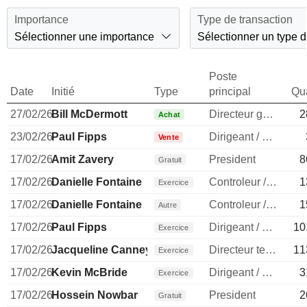
Importance
Type de transaction
Sélectionner une importance
Sélectionner un type d
Poste
Date
Initié
Type
principal
Qua
27/02/26
Bill McDermott
Directeur general
2
Achat
23/02/26
Paul Fipps
Dirigeant / cadre principal
Vente
17/02/26
Amit Zavery
President
8
Gratuit
17/02/26
Danielle Fontaine
Controleur / auditeur
1
Exercice
17/02/26
Danielle Fontaine
Controleur / auditeur
1
Autre
17/02/26
Paul Fipps
Dirigeant / cadre principal
10
Exercice
17/02/26
Jacqueline Canney
Directeur technique
11
Exercice
17/02/26
Kevin McBride
Dirigeant / cadre principal
3
Exercice
17/02/26
Hossein Nowbar
President
2
Gratuit