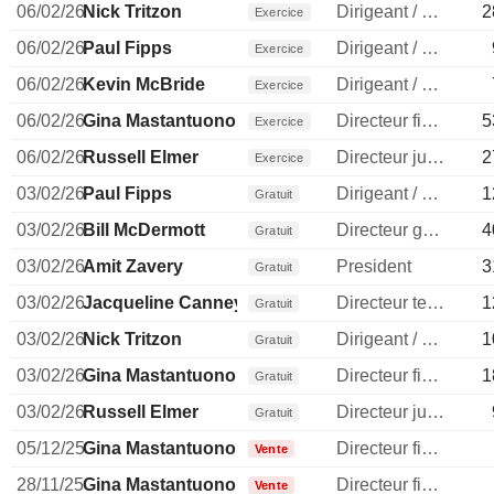
06/02/26
Nick Tritzon
Dirigeant / cadre principal
2
Exercice
06/02/26
Paul Fipps
Dirigeant / cadre principal
Exercice
06/02/26
Kevin McBride
Dirigeant / cadre principal
Exercice
06/02/26
Gina Mastantuono
Directeur financier
5
Exercice
06/02/26
Russell Elmer
Directeur juridique
2
Exercice
03/02/26
Paul Fipps
Dirigeant / cadre principal
1
Gratuit
03/02/26
Bill McDermott
Directeur general
4
Gratuit
03/02/26
Amit Zavery
President
3
Gratuit
03/02/26
Jacqueline Canney
Directeur technique
1
Gratuit
03/02/26
Nick Tritzon
Dirigeant / cadre principal
1
Gratuit
03/02/26
Gina Mastantuono
Directeur financier
1
Gratuit
03/02/26
Russell Elmer
Directeur juridique
Gratuit
05/12/25
Gina Mastantuono
Directeur financier
Vente
28/11/25
Gina Mastantuono
Directeur financier
Vente