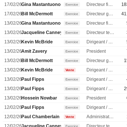
17/02/26
Gina Mastantuono
Directeur financier
18
Exercice
17/02/26
Bill McDermott
Directeur general
41
Exercice
13/02/26
Gina Mastantuono
Directeur financier
Exercice
13/02/26
Jacqueline Canney
Directeur technique
Exercice
13/02/26
Kevin McBride
Dirigeant / cadre principal
Exercice
13/02/26
Amit Zavery
President
Exercice
13/02/26
Bill McDermott
Directeur general
1
Exercice
13/02/26
Kevin McBride
Dirigeant / cadre principal
Vente
13/02/26
Paul Fipps
Dirigeant / cadre principal
Exercice
13/02/26
Paul Fipps
Dirigeant / cadre principal
2
Exercice
13/02/26
Hossein Nowbar
President
Exercice
12/02/26
Paul Fipps
Dirigeant / cadre principal
Exercice
12/02/26
Paul Chamberlain
Administrateur
Vente
12/02/26
Jacqueline Canney
Directeur technique
Exercice