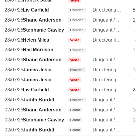
Vente
28/07/25
Liv Garfield
Directeur general
5
Exercice
28/07/25
Shane Anderson
Dirigeant / cadre principal
1
Exercice
28/07/25
Stephanie Cawley
Dirigeant / cadre principal
Exercice
28/07/25
Helen Miles
Directeur financier
Vente
28/07/25
Neil Morrison
1
Exercice
28/07/25
Shane Anderson
Dirigeant / cadre principal
Vente
28/07/25
James Jesic
Directeur general
1
Exercice
28/07/25
James Jesic
Directeur general
Vente
28/07/25
Liv Garfield
Directeur general
2
Vente
28/07/25
Judith Burditt
Dirigeant / cadre principal
Exercice
02/07/25
Shane Anderson
Dirigeant / cadre principal
1
Gratuit
02/07/25
Stephanie Cawley
Dirigeant / cadre principal
1
Gratuit
02/07/25
Judith Burditt
Dirigeant / cadre principal
Gratuit