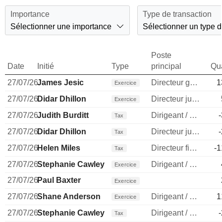
Importance
Type de transaction
Sélectionner une importance
Sélectionner un type d
Poste
Date
Initié
Type
principal
Qua
27/07/26
James Jesic
Directeur general
1
Exercice
27/07/26
Didar Dhillon
Directeur juridique
Exercice
27/07/26
Judith Burditt
Dirigeant / cadre principal
Tax
27/07/26
Didar Dhillon
Directeur juridique
Tax
27/07/26
Helen Miles
Directeur financier
-1
Tax
27/07/26
Stephanie Cawley
Dirigeant / cadre principal
Exercice
27/07/26
Paul Baxter
Exercice
27/07/26
Shane Anderson
Dirigeant / cadre principal
1
Exercice
27/07/26
Stephanie Cawley
Dirigeant / cadre principal
Tax