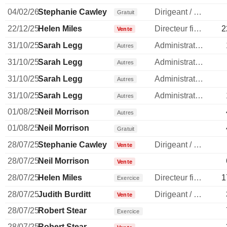
04/02/26
Stephanie Cawley
Dirigeant / cadre principal
Gratuit
22/12/25
Helen Miles
Directeur financier
2
Vente
31/10/25
Sarah Legg
Administrateur
Autres
31/10/25
Sarah Legg
Administrateur
Autres
31/10/25
Sarah Legg
Administrateur
Autres
31/10/25
Sarah Legg
Administrateur
Autres
01/08/25
Neil Morrison
Autres
01/08/25
Neil Morrison
Gratuit
28/07/25
Stephanie Cawley
Dirigeant / cadre principal
Vente
28/07/25
Neil Morrison
Vente
28/07/25
Helen Miles
Directeur financier
1
Exercice
28/07/25
Judith Burditt
Dirigeant / cadre principal
Vente
28/07/25
Robert Stear
Exercice
28/07/25
Robert Stear