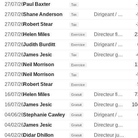
27/07/26
Paul Baxter
Tax
27/07/26
Shane Anderson
Dirigeant / cadre principal
Tax
27/07/26
Robert Stear
Tax
27/07/26
Helen Miles
Directeur financier
2
Exercice
27/07/26
Judith Burditt
Dirigeant / cadre principal
Exercice
27/07/26
James Jesic
Directeur general
Tax
27/07/26
Neil Morrison
1
Exercice
27/07/26
Neil Morrison
Tax
27/07/26
Robert Stear
Exercice
16/07/26
Helen Miles
Directeur financier
7
Gratuit
16/07/26
James Jesic
Directeur general
10
Gratuit
04/06/26
Stephanie Cawley
Dirigeant / cadre principal
Gratuit
04/02/26
James Jesic
Directeur general
Gratuit
04/02/26
Didar Dhillon
Directeur juridique
Gratuit