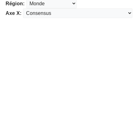
Région:
Axe X: