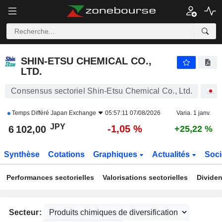
SHIN-ETSU CHEMICAL CO., LTD.
6 102,00
¥
-1,05 %
SHIN-ETSU CHEMICAL CO.,
LTD.
Consensus sectoriel Shin-Etsu Chemical Co., Ltd.
A
Temps Différé
Japan Exchange
05:57:11 07/08/2026
Varia. 1 janv.
JPY
-1,05 %
6 102,00
+25,22 %
Synthèse
Cotations
Graphiques
Actualités
Soci
Performances sectorielles
Valorisations sectorielles
Dividen
Secteur: