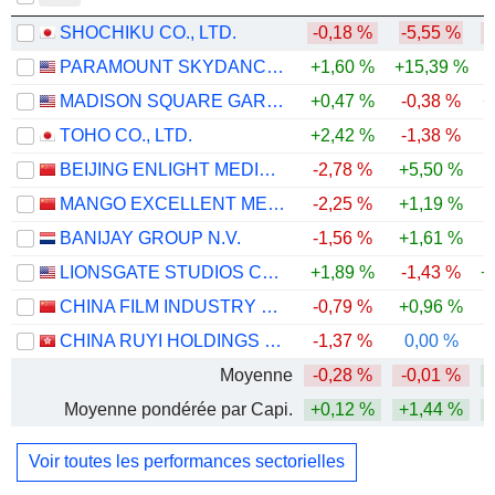
SHOCHIKU CO., LTD.
-0,18 %
-5,55 %
-
PARAMOUNT SKYDANCE CORPORATION
+1,60 %
+15,39 %
-
MADISON SQUARE GARDEN SPORTS CORP.
+0,47 %
-0,38 %
+
TOHO CO., LTD.
+2,42 %
-1,38 %
-
BEIJING ENLIGHT MEDIA CO., LTD
-2,78 %
+5,50 %
-
MANGO EXCELLENT MEDIA CO., LTD.
-2,25 %
+1,19 %
-
BANIJAY GROUP N.V.
-1,56 %
+1,61 %
LIONSGATE STUDIOS CORP.
+1,89 %
-1,43 %
+
CHINA FILM INDUSTRY GROUP CO., LTD.
-0,79 %
+0,96 %
CHINA RUYI HOLDINGS LIMITED
-1,37 %
0,00 %
-
Moyenne
-0,28 %
-0,01 %
Moyenne pondérée par Capi.
+0,12 %
+1,44 %
Voir toutes les performances sectorielles