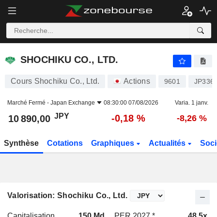
SHOCHIKU CO., LTD.
10 890,00
¥
-0,18 %
SHOCHIKU CO., LTD.
Cours Shochiku Co., Ltd.
Actions
9601
JP336
Marché Fermé -
Japan Exchange
08:30:00 07/08/2026
Varia. 1 janv.
JPY
-0,18 %
10 890,00
-8,26 %
Synthèse
Cotations
Graphiques
Actualités
Soci
Valorisation: Shochiku Co., Ltd.
Capitalisation
150 Md
PER 2027 *
48,5x