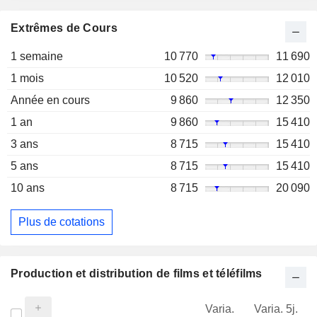
Extrêmes de Cours
1 semaine
10 770
11 690
1 mois
10 520
12 010
Année en cours
9 860
12 350
1 an
9 860
15 410
3 ans
8 715
15 410
5 ans
8 715
15 410
10 ans
8 715
20 090
Plus de cotations
Production et distribution de films et téléfilms
Varia.
Varia. 5j.