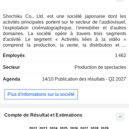
Shochiku Co., Ltd. est une société japonaise dont les
activités principales portent sur le secteur de l'audiovisuel,
l'exploitation cinématographique, l'immobilier et d'autres
domaines. La société opère à travers trois segments
d'activité. Le segment « Activités liées à la vidéo »
comprend la production, la vente, la distribution et la
projection de films destinés au cinéma, la production et la
Employés
1 462
vente de téléfilms, ainsi que la production et le montage de
logiciels destinés aux satellites de diffusion (BS), aux
Secteur
Production de spectacles
satellites de communication (CS) et à la télévision par câble
(CATV), entre autres. Le segment « Activités théâtrales »
Agenda
14/10
Publication des résultats - Q2 2027
comprend la conception, la production et la représentation
de pièces de théâtre, le placement d’acteurs et d’artistes, la
production, la vente et la location de costumes de scène,
Plus d'informations sur la société
ainsi que la production et la vente d’accessoires de scène,
de matériel scénique et d’équipements sonores. Le segment
« Activités immobilières » comprend la location et la gestion
de biens immobiliers détenus en propre. Les autres activités
Compte de Résultat et Estimations
comprennent la production et la vente de programmes, la
conception et la vente de produits dérivés à l’effigie de