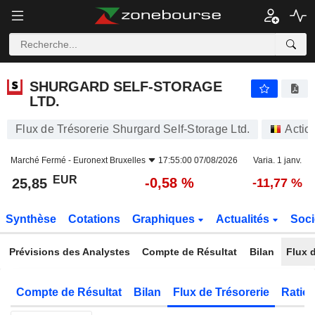
SHURGARD SELF-STORAGE LTD.
25,85
€
-0,58 %
SHURGARD SELF-STORAGE
LTD.
Flux de Trésorerie Shurgard Self-Storage Ltd.
Actio
Marché Fermé -
Euronext Bruxelles
17:55:00 07/08/2026
Varia. 1 janv.
EUR
-0,58 %
25,85
-11,77 %
Synthèse
Cotations
Graphiques
Actualités
Soci
Prévisions des Analystes
Compte de Résultat
Bilan
Flux d
Compte de Résultat
Bilan
Flux de Trésorerie
Ratios