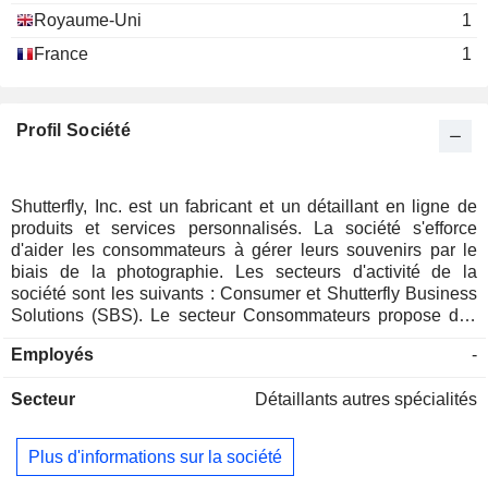
Royaume-Uni
1
France
1
Profil Société
Shutterfly, Inc. est un fabricant et un détaillant en ligne de
produits et services personnalisés. La société s'efforce
d'aider les consommateurs à gérer leurs souvenirs par le
biais de la photographie. Les secteurs d'activité de la
société sont les suivants : Consumer et Shutterfly Business
Solutions (SBS). Le secteur Consommateurs propose des
produits photo, tels que des livres photo, de la papeterie et
Employés
-
des cartes de vœux, d'autres produits photo, des tirages
photo et des cadeaux. Le segment SBS comprend
Secteur
Détaillants autres spécialités
l'impression et l'expédition de produits de marketing direct et
d'autres produits et formats d'impression à données
variables. La société propose une gamme de produits et de
Plus d'informations sur la société
services photo personnalisés qui permettent aux