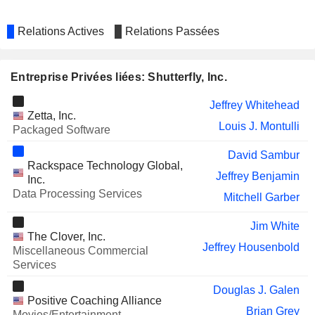
BUMBLE INC.
Ann Mather
Relations Actives
Relations Passées
OFFERPAD SOLUTIONS INC.
Ryan O'Hara
PORTILLO'S INC.
Noah Glass
Entreprise Privées liées: Shutterfly, Inc.
DAVE INC.
Mike Pope
Jeffrey Whitehead
Zetta, Inc.
LANVIN GROUP HOLDINGS
Mitchell Garber
Louis J. Montulli
Packaged Software
LIMITED
Jennifer Fleiss
David Sambur
Rackspace Technology Global,
Jeffrey Benjamin
Inc.
Data Processing Services
Mitchell Garber
Jim White
The Clover, Inc.
Jeffrey Housenbold
Miscellaneous Commercial
Services
Douglas J. Galen
Positive Coaching Alliance
Brian Grey
Movies/Entertainment