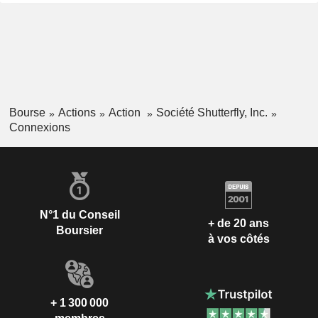
consommateurs de télécharger, modifier, organiser, trouver,
partager, créer, imprimer et préserver leurs souvenirs de
manière réfléchie. Les marques de la société comprennent
Shutterfly, Tiny Prints, Wedding Paper Divas, MyPublisher,
BorrowLenses et Groovebook. La société possède des
installations de production à Fort Mill, en Caroline du Sud, à
Shakopee, au Minnesota, et à Tempe, en Arizona.
Bourse
Actions
Action
Société Shutterfly, Inc.
Connexions
N°1 du Conseil
+ de 20 ans
Boursier
à vos côtés
+ 1 300 000