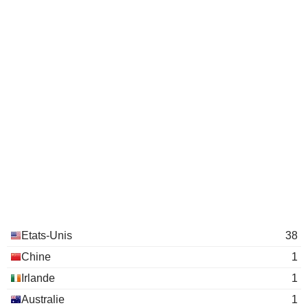
Reed Rayman
Michael Kives
Phil Marineau
LTV Capital Partners I
Jeffrey Housenbold
Financial Conglomerates
Daniel C. McCormick
Etats-Unis
38
Chine
1
Irlande
1
Australie
1