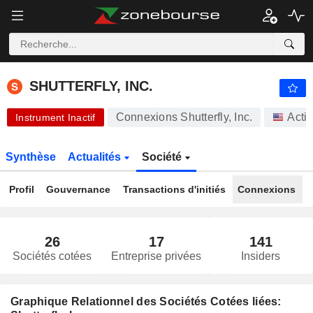
-.-
SHUTTERFLY, INC.
-
$
-
%
SHUTTERFLY, INC.
Connexions Shutterfly, Inc.
Acti
Instrument Inactif
Synthèse
Actualités
Société
Profil
Gouvernance
Transactions d'initiés
Connexions
26
17
141
Sociétés cotées
Entreprise privées
Insiders
Graphique Relationnel des Sociétés Cotées liées: