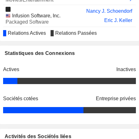
Nancy J. Schoendorf
Infusion Software, Inc.
Eric J. Keller
Packaged Software
Relations Actives
Relations Passées
David Sambur
ecoATM LLC
Reed Rayman
Packaged Software
Statistiques des Connexions
David Sambur
Apollo Management LP
Reed Rayman
Investment Managers
Actives
Inactives
David Sambur
Rackspace US, Inc.
Jeffrey Benjamin
Information Technology Services
Mitchell Garber
Sociétés cotées
Entreprise privées
David Gross
Balsam Brands, Inc.
Sharon Gross
Internet Software/Services
Hilary Schneider
SimpliSafe, Inc.
Activités des Sociétés liées