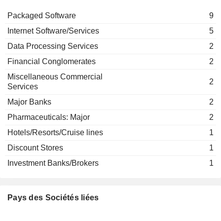
Ty Shay
Industrial Conglomerates
Packaged Software
9
Reed Rayman
Yahoo, Inc.
Internet Software/Services
5
Michael Kives
Internet Software/Services
Data Processing Services
2
David Sambur
Financial Conglomerates
2
Coinstar LLC
Reed Rayman
Regional Banks
Miscellaneous Commercial
2
Services
David Sambur
Camaro Parent LLC
Major Banks
2
Reed Rayman
Pharmaceuticals: Major
2
David Sambur
Hotels/Resorts/Cruise lines
1
Aspen Holdco LLC
Reed Rayman
Financial Conglomerates
Discount Stores
1
David Sambur
Investment Banks/Brokers
1
Redwood Holdco LLC
Reed Rayman
Real Estate Development
David Sambur
Pays des Sociétés liées
Sherwood Holdings I, Inc.
Jeffrey Benjamin