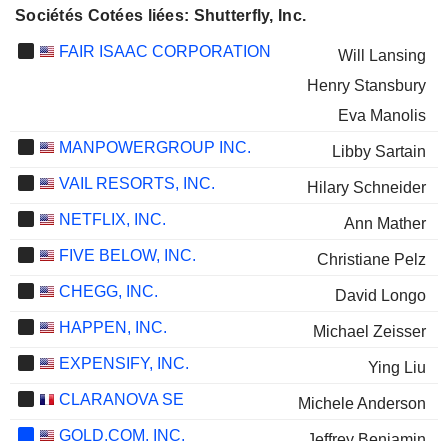
Sociétés Cotées liées: Shutterfly, Inc.
FAIR ISAAC CORPORATION
Will Lansing
Henry Stansbury
Eva Manolis
MANPOWERGROUP INC.
Libby Sartain
VAIL RESORTS, INC.
Hilary Schneider
NETFLIX, INC.
Ann Mather
FIVE BELOW, INC.
Christiane Pelz
CHEGG, INC.
David Longo
HAPPEN, INC.
Michael Zeisser
EXPENSIFY, INC.
Ying Liu
CLARANOVA SE
Michele Anderson
GOLD.COM, INC.
Jeffrey Benjamin