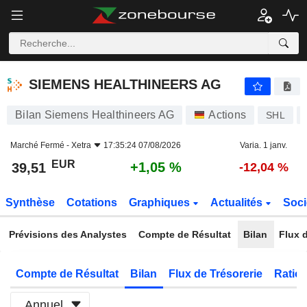
SIEMENS HEALTHINEERS AG
39,51
€
+1,05 %
SIEMENS HEALTHINEERS AG
Bilan Siemens Healthineers AG
Actions
SHL
Marché Fermé -
Xetra
17:35:24 07/08/2026
Varia. 1 janv.
EUR
+1,05 %
39,51
-12,04 %
Synthèse
Cotations
Graphiques
Actualités
Soci
Prévisions des Analystes
Compte de Résultat
Bilan
Flux d
Compte de Résultat
Bilan
Flux de Trésorerie
Ratios
Annuel