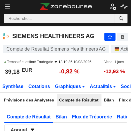
SIEMENS HEALTHINEERS AG
39,18
€
-0,82 %
SIEMENS HEALTHINEERS AG
Compte de Résultat Siemens Healthineers AG
Acti
Temps réel estimé
Tradegate
13:19:35 10/08/2026
Varia. 1 janv.
EUR
-0,82 %
39,18
-12,93 %
Synthèse
Cotations
Graphiques
Actualités
Soci
Prévisions des Analystes
Compte de Résultat
Bilan
Flux d
Compte de Résultat
Bilan
Flux de Trésorerie
Ratios
Annuel