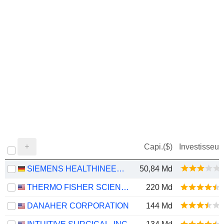
Capi.($)
Investisseur
SIEMENS HEALTHINEERS AG
50,84 Md
THERMO FISHER SCIENTIFIC, INC.
220 Md
DANAHER CORPORATION
144 Md