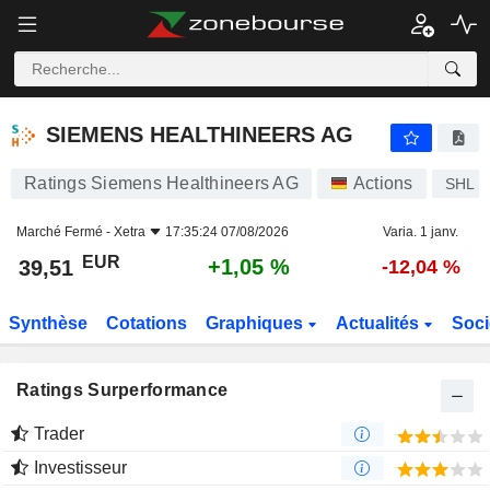
SIEMENS HEALTHINEERS AG
39,51
€
+1,05 %
SIEMENS HEALTHINEERS AG
Ratings Siemens Healthineers AG
Actions
SHL
Marché Fermé -
Xetra
17:35:24 07/08/2026
Varia. 1 janv.
EUR
+1,05 %
39,51
-12,04 %
Synthèse
Cotations
Graphiques
Actualités
Soci
Ratings Surperformance
Trader
Investisseur