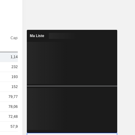
Ma Liste
Capi.($)
1,14 Md
232 Md
193 Md
152 Md
79,77 Md
78,06 Md
72,48 Md
57,9 Md