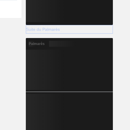
Suite du Palmarès
Palmarès