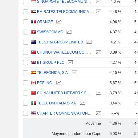
SINGAPORE TELECOMMUNICATIONS LIMITED
4,6 %
4
EMIRATES TELECOMMUNICATIONS GROUP COMPANY
4,48 %
4
ORANGE
4,96 %
5
SWISSCOM AG
4,37 %
4
TELSTRA GROUP LIMITED
4,2 %
4
CHUNGHWA TELECOM CO., LTD.
3,89 %
4
BT GROUP PLC
4,27 %
4
TELEFÓNICA, S.A.
4,15 %
4
BCE INC.
5,67 %
5
CHINA UNITED NETWORK COMMUNICATIONS LIMITED
3,79 %
4
TELECOM ITALIA S.P.A.
3,44 %
3
CHARTER COMMUNICATIONS, INC.
-.--%
-
Moyenne
4,36 %
4
Moyenne pondérée par Capi.
5,03 %
5