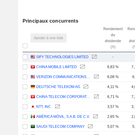
Principaux concurrents
Rendement
Ren
du
Ajouter à une liste
dividende
div
(Y)
(
SIFY TECHNOLOGIES LIMITED
-
CHINA MOBILE LIMITED
6,83 %
7
VERIZON COMMUNICATIONS, INC.
6,08 %
6
DEUTSCHE TELEKOM AG
4,11 %
4
CHINA TELECOM CORPORATION LIMITED
6,71 %
7
NTT, INC.
3,57 %
3
AMÉRICA MÓVIL, S.A.B. DE C.V.
2,65 %
2
SAUDI TELECOM COMPANY
5,07 %
5