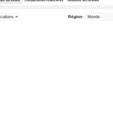
des sectoriels
Comparaisons Financières
Notations sectorielles
Région: