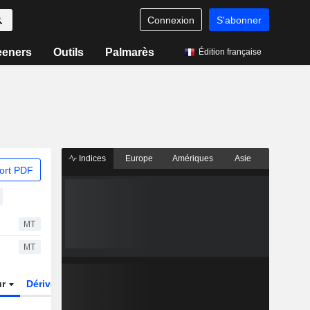
Connexion
S'abonner
eeners
Outils
Palmarès
Édition française
Indices
Europe
Amériques
Asie
ort PDF
MT
MT
ur
Dérivés