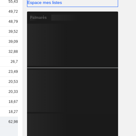
55,43 Md
Espace mes listes
49,72 Md
Palmarès
48,79 Md
39,52 Md
39,09 Md
32,88 Md
26,7 Md
23,49 Md
20,53 Md
20,33 Md
18,67 Md
18,27 Md
62,98 Md