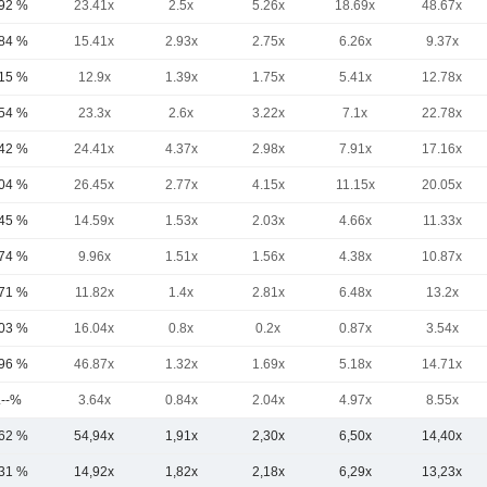
,92 %
23.41x
2.5x
5.26x
18.69x
48.67x
,84 %
15.41x
2.93x
2.75x
6.26x
9.37x
,15 %
12.9x
1.39x
1.75x
5.41x
12.78x
,54 %
23.3x
2.6x
3.22x
7.1x
22.78x
,42 %
24.41x
4.37x
2.98x
7.91x
17.16x
,04 %
26.45x
2.77x
4.15x
11.15x
20.05x
,45 %
14.59x
1.53x
2.03x
4.66x
11.33x
,74 %
9.96x
1.51x
1.56x
4.38x
10.87x
,71 %
11.82x
1.4x
2.81x
6.48x
13.2x
,03 %
16.04x
0.8x
0.2x
0.87x
3.54x
,96 %
46.87x
1.32x
1.69x
5.18x
14.71x
.--%
3.64x
0.84x
2.04x
4.97x
8.55x
,62 %
54,94x
1,91x
2,30x
6,50x
14,40x
,31 %
14,92x
1,82x
2,18x
6,29x
13,23x