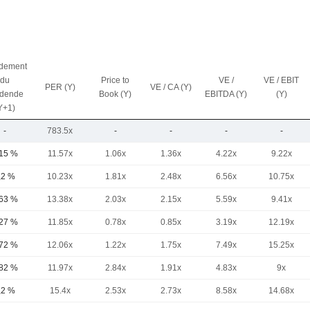
dement
du
Price to
VE /
VE / EBIT
PER (Y)
VE / CA (Y)
idende
Book (Y)
EBITDA (Y)
(Y)
Y+1)
-
783.5x
-
-
-
-
,15 %
11.57x
1.06x
1.36x
4.22x
9.22x
,2 %
10.23x
1.81x
2.48x
6.56x
10.75x
,63 %
13.38x
2.03x
2.15x
5.59x
9.41x
,27 %
11.85x
0.78x
0.85x
3.19x
12.19x
,72 %
12.06x
1.22x
1.75x
7.49x
15.25x
,82 %
11.97x
2.84x
1.91x
4.83x
9x
,2 %
15.4x
2.53x
2.73x
8.58x
14.68x