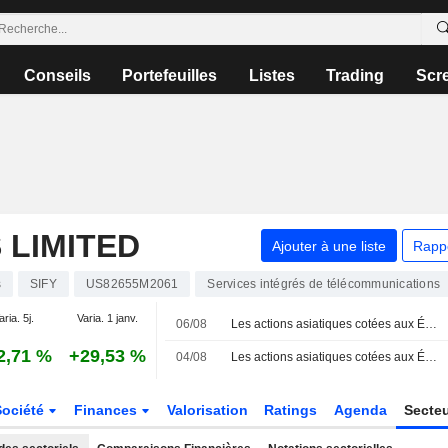
Conseils
Portefeuilles
Listes
Trading
Scr
 LIMITED
Ajouter à une liste
Rapp
s
SIFY
US82655M2061
Services intégrés de télécommunications
aria. 5j.
Varia. 1 janv.
06/08
Les actions asiatiques cotées aux États-Unis sous forme d'ADR progressent lors de la séance de jeudi
2,71 %
+29,53 %
04/08
Les actions asiatiques cotées aux États-Unis sous forme d'ADR progressent lors de la séance de mardi
Société
Finances
Valorisation
Ratings
Agenda
Secte