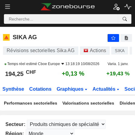
SIKA AG
194,25
CHF
+0,13 %
SIKA AG
Révisions sectorielles Sika AG
Actions
SIKA
Temps réel estimé
Cboe Europe
13:18:19 10/08/2026
Varia. 1 janv.
CHF
+0,13 %
194,25
+19,43 %
Synthèse
Cotations
Graphiques
Actualités
Soci
Performances sectorielles
Valorisations sectorielles
Dividen
Secteur:
Région: