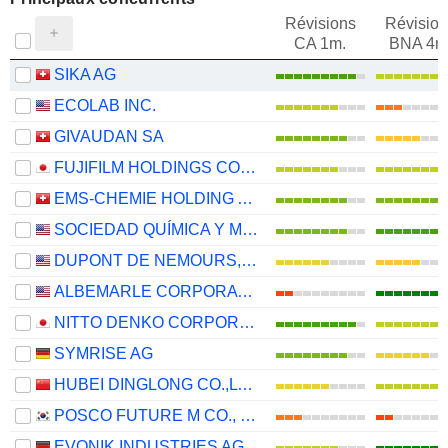
Révisions
Révision
CA 1m.
BNA 4m
SIKA AG
ECOLAB INC.
GIVAUDAN SA
FUJIFILM HOLDINGS CORPORATION
EMS-CHEMIE HOLDING AG
SOCIEDAD QUÍMICA Y MINERA DE CHILE S.A.
DUPONT DE NEMOURS, INC.
ALBEMARLE CORPORATION
NITTO DENKO CORPORATION
SYMRISE AG
HUBEI DINGLONG CO.,LTD.
POSCO FUTURE M CO., LTD.
EVONIK INDUSTRIES AG