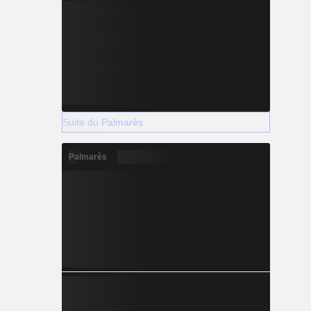
Suite du Palmarès
Palmarès