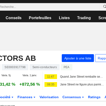
Conseils
Portefeuilles
Listes
Trading
Scr
CTORS AB
Ajouter à une liste
Rapp
SE0003917798
Semi-conducteurs
PEA
Varia. 5j.
Varia. 1 janv.
11:47
Quand Jane Street remballe ses shorts sur Sivers Semiconductors
31,42 %
+872,56 %
08:35
Jane Street ne figure plus parmi les vendeurs à découvert déclarés de Sivers Semiconductors
Société
Finances
Valorisation
Consensus
Ratings