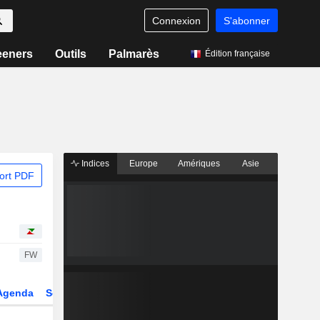
Connexion
S'abonner
eeners
Outils
Palmarès
Édition française
Indices
Europe
Amériques
Asie
ort PDF
FW
Agenda
Secteur
Dérivés