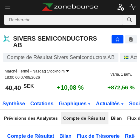
SIVERS SEMICONDUCTORS AB
40,40
kr
+10,08 %
SIVERS SEMICONDUCTORS
AB
Compte de Résultat Sivers Semiconductors AB
Act
Marché Fermé -
Nasdaq Stockholm
Varia. 1 janv.
18:00:00 07/08/2026
SEK
+10,08 %
40,40
+872,56 %
Synthèse
Cotations
Graphiques
Actualités
Soci
Prévisions des Analystes
Compte de Résultat
Bilan
Flux d
Compte de Résultat
Bilan
Flux de Trésorerie
Ratios